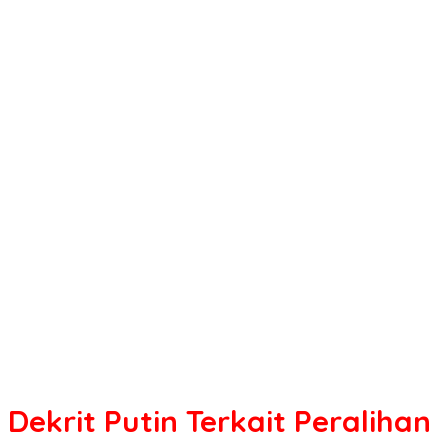
Terkait
Peralihan
Rubel,
Depertemen
Keuangan
AS'
Kirim
Paolo
Gentiloni
Hadiri
Konferensi
Pers
Parlemen
Eropa
Di
Strasbourg
Dekrit Putin Terkait Peralihan