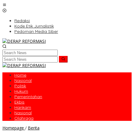
Skip
to
content
Redaksi
Kode Etik Jurnalistik
Pedoman Media Siber
Home
Nasional
Politik
Hukum
Pemerintahan
Ekbis
Hankam
Nasional
Olahraga
Dekrit
Homepage
/
Berita
Putin