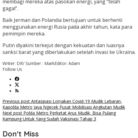
membagi mereka atas pasokan energi, yang “telah
gagal”.
Baik Jerman dan Polandia bertujuan untuk berhenti
menggunakan energi Rusia pada akhir tahun, kata para
pemimpin mereka.
Putin diyakini terkejut dengan kekuatan dan luasnya
sanksi barat yang diberlakukan setelah invasi ke Ukraina.
Writer: DR/ Sumber : Mark
Editor: Adam
Follow Us
Post
Previous post
Antasipasi Lonjakan Covid-19 Mudik Lebaran,
Kapolda Metro Jaya Ngecek Pusat Mobilisasi Angkutan Mudik
navigation
Next post
Polda Metro Perketat Arus Mudik, Bisa Pulang
Kampung Untuk Yang Sudah Vaksinasi Tahap 3
Don't Miss