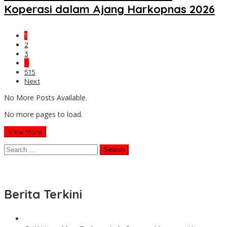
Koperasi dalam Ajang Harkopnas 2026
1
2
3
…
515
Next
No More Posts Available.
No more pages to load.
View More
Search
for:
Berita Terkini