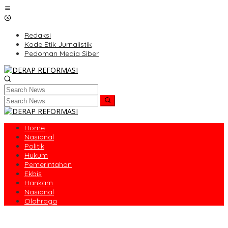
Skip
to
content
Redaksi
Kode Etik Jurnalistik
Pedoman Media Siber
Home
Nasional
Politik
Hukum
Pemerintahan
Ekbis
Hankam
Nasional
Olahraga