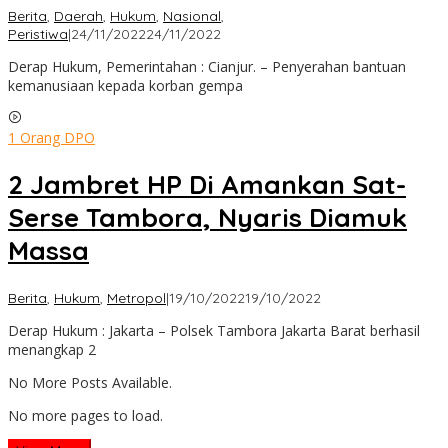
Berita
,
Daerah
,
Hukum
,
Nasional
,
by
Peristiwa
|
24/11/2022
24/11/2022
admin
Derap Hukum, Pemerintahan : Cianjur. – Penyerahan bantuan
kemanusiaan kepada korban gempa
1 Orang DPO
2 Jambret HP Di Amankan Sat-
Serse Tambora, Nyaris Diamuk
Massa
by
Berita
,
Hukum
,
Metropol
|
19/10/2022
19/10/2022
admin
Derap Hukum : Jakarta – Polsek Tambora Jakarta Barat berhasil
menangkap 2
No More Posts Available.
No more pages to load.