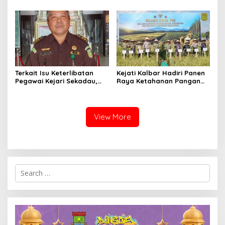
Ke – 33 Tingkat Provinsi
Kalimantan Barat Tahun
2026
Terkait Isu Keterlibatan
Kejati Kalbar Hadiri Panen
Pegawai Kejari Sekadau,
Raya Ketahanan Pangan
Kejati Kalbar Tegaskan
TNI
Pemeriksaan Internal
Secara Obyektif
View More
Search
for: