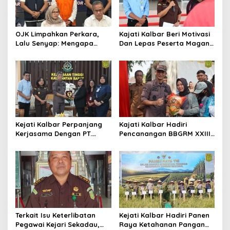
OJK Limpahkan Perkara,
Kajati Kalbar Beri Motivasi
Lalu Senyap: Mengapa
Dan Lepas Peserta Magang
Kasus Mantan Bos
FKPKBM Kalimantan Barat
Investree Nyaris Hilang
dari Pemberitaan?
Kejati Kalbar Perpanjang
Kajati Kalbar Hadiri
Kerjasama Dengan PT.
Pencanangan BBGRM XXIII,
Angkasa Pura Indonesia
HKG Ke – 54 Dan Harganas
Ke – 33 Tingkat Provinsi
Kalimantan Barat Tahun
2026
Terkait Isu Keterlibatan
Kejati Kalbar Hadiri Panen
Pegawai Kejari Sekadau,
Raya Ketahanan Pangan