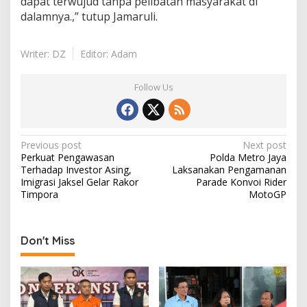
dapat terwujud tanpa pelibatan masyarakat di
dalamnya.,” tutup Jamaruli.
Writer: DZ
Editor: Adam
Follow Us
Post
Previous post
Next post
Perkuat Pengawasan
Polda Metro Jaya
navigation
Terhadap Investor Asing,
Laksanakan Pengamanan
Imigrasi Jaksel Gelar Rakor
Parade Konvoi Rider
Timpora
MotoGP
Don't Miss