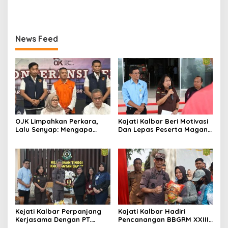
Kejati Kalbar Tegaskan
TNI
Pemeriksaan Internal
Secara Obyektif
News Feed
OJK Limpahkan Perkara,
Kajati Kalbar Beri Motivasi
Lalu Senyap: Mengapa
Dan Lepas Peserta Magang
Kasus Mantan Bos
FKPKBM Kalimantan Barat
Investree Nyaris Hilang
dari Pemberitaan?
Kejati Kalbar Perpanjang
Kajati Kalbar Hadiri
Kerjasama Dengan PT.
Pencanangan BBGRM XXIII,
Angkasa Pura Indonesia
HKG Ke – 54 Dan Harganas