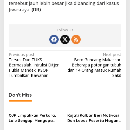
tersebut jauh lebih besar jika dibanding dari kasus
Jiwasraya.
(DR)
Follow Us
Post
Previous post
Next post
Tersus Dan TUKS
Bom Guncang Makassar.
navigation
Bermasalah. Intruksi Ditjen
Beberapa potongan tubuh
Hubla Mandek. KSOP
dan 14 Orang Masuk Rumah
Tumbalkan Bawahan
Sakit
Don't Miss
OJK Limpahkan Perkara,
Kajati Kalbar Beri Motivasi
Lalu Senyap: Mengapa
Dan Lepas Peserta Magang
Kasus Mantan Bos
FKPKBM Kalimantan Barat