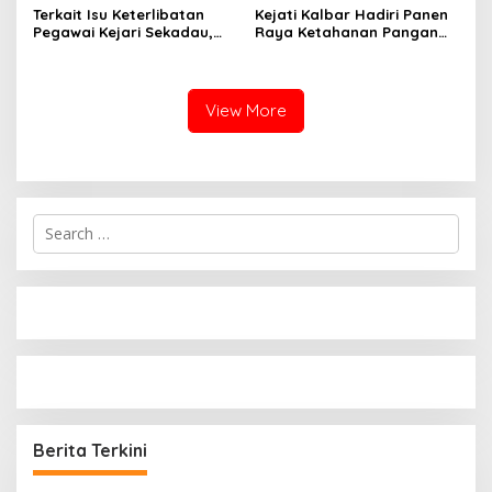
2026
Terkait Isu Keterlibatan
Kejati Kalbar Hadiri Panen
Pegawai Kejari Sekadau,
Raya Ketahanan Pangan
Kejati Kalbar Tegaskan
TNI
Pemeriksaan Internal
Secara Obyektif
View More
Search
for:
Berita Terkini