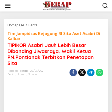
Skip
to
content
TIPIKOR
Homepage
/
Berita
Asabri
Tim Jampidsus Kejagung RI Sita Aset Asabri Di
Jauh
Kalbar
Lebih
Besar
TIPIKOR Asabri Jauh Lebih Besar
Dibanding
Dibanding Jiwasraya. Wakil Ketua
Jiwasraya.
PN.Pontianak Terbitkan Penetapan
Wakil
Ketua
Sita
PN.Pontianak
Terbitkan
Redaksi_derap
29/03/2021
Penetapan
Berita
,
Hukum
,
Nasional
Sita