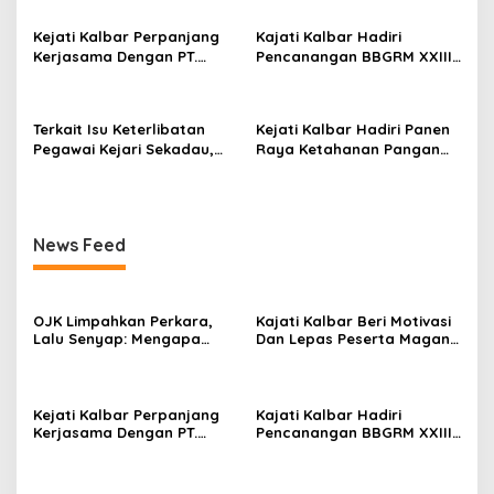
Investree Nyaris Hilang
dari Pemberitaan?
Kejati Kalbar Perpanjang
Kajati Kalbar Hadiri
Kerjasama Dengan PT.
Pencanangan BBGRM XXIII,
Angkasa Pura Indonesia
HKG Ke – 54 Dan Harganas
Ke – 33 Tingkat Provinsi
Kalimantan Barat Tahun
Terkait Isu Keterlibatan
Kejati Kalbar Hadiri Panen
2026
Pegawai Kejari Sekadau,
Raya Ketahanan Pangan
Kejati Kalbar Tegaskan
TNI
Pemeriksaan Internal
Secara Obyektif
News Feed
OJK Limpahkan Perkara,
Kajati Kalbar Beri Motivasi
Lalu Senyap: Mengapa
Dan Lepas Peserta Magang
Kasus Mantan Bos
FKPKBM Kalimantan Barat
Investree Nyaris Hilang
dari Pemberitaan?
Kejati Kalbar Perpanjang
Kajati Kalbar Hadiri
Kerjasama Dengan PT.
Pencanangan BBGRM XXIII,
Angkasa Pura Indonesia
HKG Ke – 54 Dan Harganas
Ke – 33 Tingkat Provinsi
Kalimantan Barat Tahun