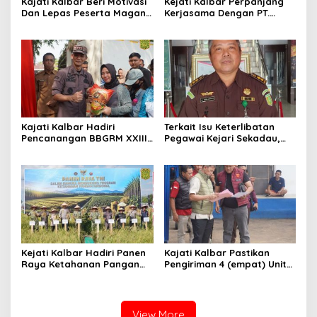
Kajati Kalbar Beri Motivasi
Kejati Kalbar Perpanjang
Dan Lepas Peserta Magang
Kerjasama Dengan PT.
FKPKBM Kalimantan Barat
Angkasa Pura Indonesia
Kajati Kalbar Hadiri
Terkait Isu Keterlibatan
Pencanangan BBGRM XXIII,
Pegawai Kejari Sekadau,
HKG Ke – 54 Dan Harganas
Kejati Kalbar Tegaskan
Ke – 33 Tingkat Provinsi
Pemeriksaan Internal
Kalimantan Barat Tahun
Secara Obyektif
2026
Kejati Kalbar Hadiri Panen
Kajati Kalbar Pastikan
Raya Ketahanan Pangan
Pengiriman 4 (empat) Unit
TNI
Mobil Sitaan Berjalan
Sesuai Prosedur Hukum
View More