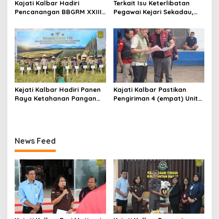
Kajati Kalbar Hadiri
Terkait Isu Keterlibatan
Pencanangan BBGRM XXIII,
Pegawai Kejari Sekadau,
HKG Ke – 54 Dan Harganas
Kejati Kalbar Tegaskan
Ke – 33 Tingkat Provinsi
Pemeriksaan Internal
Kalimantan Barat Tahun
Secara Obyektif
2026
Kejati Kalbar Hadiri Panen
Kajati Kalbar Pastikan
Raya Ketahanan Pangan
Pengiriman 4 (empat) Unit
TNI
Mobil Sitaan Berjalan
Sesuai Prosedur Hukum
News Feed