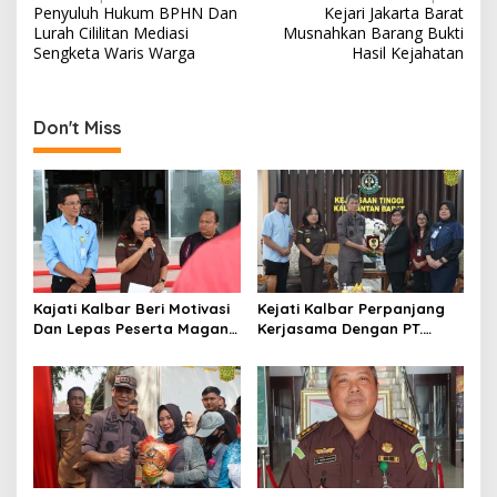
Penyuluh Hukum BPHN Dan
Kejari Jakarta Barat
navigation
Lurah Cililitan Mediasi
Musnahkan Barang Bukti
Sengketa Waris Warga
Hasil Kejahatan
Don't Miss
Kajati Kalbar Beri Motivasi
Kejati Kalbar Perpanjang
Dan Lepas Peserta Magang
Kerjasama Dengan PT.
FKPKBM Kalimantan Barat
Angkasa Pura Indonesia