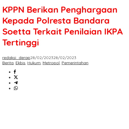
Penghargaan
KPPN Berikan Penghargaan
Kepada
Polresta
Kepada Polresta Bandara
Bandara
Soetta
Soetta Terkait Penilaian IKPA
Terkait
Penilaian
Tertinggi
IKPA
Tertinggi
redaksi_derap
28/02/2023
28/02/2023
Berita
,
Ekbis
,
Hukum
,
Metropol
,
Pemerintahan