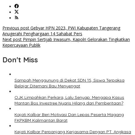
Post
Previous post
Gebyar HPN 2023, PWI Kabupaten Tangerang
Anugerahi Penghargaan 14 Sahabat Pers
navigation
Next post
Pimpin Sertijab Irwasum, Kapolri Gelorakan Tingkatkan
Kepercayaan Publik
Don't Miss
Sampah Menggunung di Dekat SDN 15, Siswa Terpaksa
Belajar Ditemani Bau Menyengat
OJK Limpahkan Perkara, Lalu Senyap: Mengapa Kasus
Mantan Bos Investree Nyaris Hilang dari Pemberitaan?
Kajati Kalbar Beri Motivasi Dan Lepas Peserta Magang
FKPKBM Kalimantan Barat
Kejati Kalbar Perpanjang Kerjasama Dengan PT. Angkasa