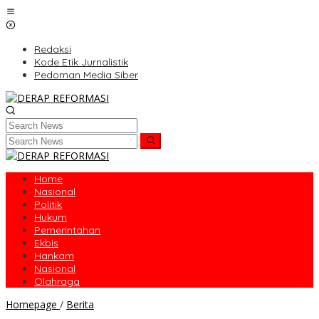
Skip
to
content
Redaksi
Kode Etik Jurnalistik
Pedoman Media Siber
Home
Nasional
Politik
Hukum
Pemerintahan
Ekbis
Hankam
Nasional
Olahraga
KPPN
Homepage
/
Berita
Berikan