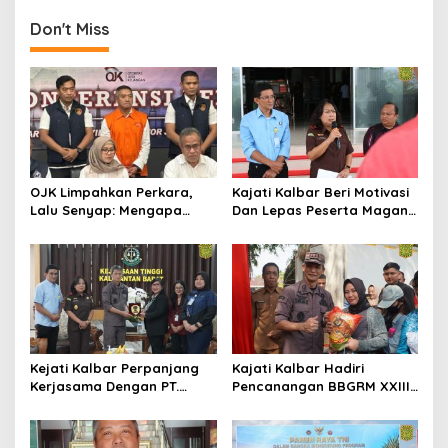
Don't Miss
OJK Limpahkan Perkara,
Kajati Kalbar Beri Motivasi
Lalu Senyap: Mengapa
Dan Lepas Peserta Magang
Kasus Mantan Bos
FKPKBM Kalimantan Barat
Investree Nyaris Hilang
dari Pemberitaan?
Kejati Kalbar Perpanjang
Kajati Kalbar Hadiri
Kerjasama Dengan PT.
Pencanangan BBGRM XXIII,
Angkasa Pura Indonesia
HKG Ke – 54 Dan Harganas
Ke – 33 Tingkat Provinsi
Kalimantan Barat Tahun