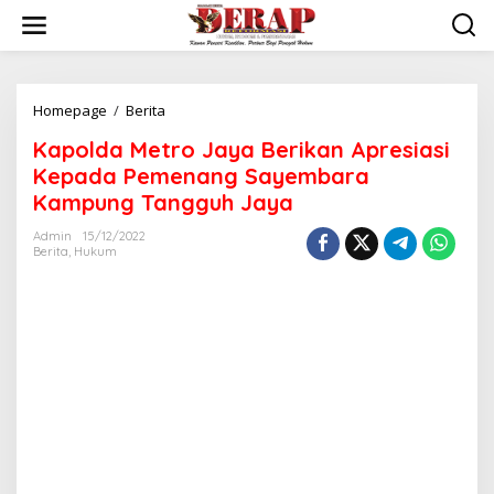
Skip
to
content
Kapolda
Homepage
/
Berita
Metro
Kapolda Metro Jaya Berikan Apresiasi
Jaya
Berikan
Kepada Pemenang Sayembara
Apresiasi
Kampung Tangguh Jaya
Kepada
Pemenang
Admin
15/12/2022
Sayembara
Berita
,
Hukum
Kampung
Tangguh
Jaya