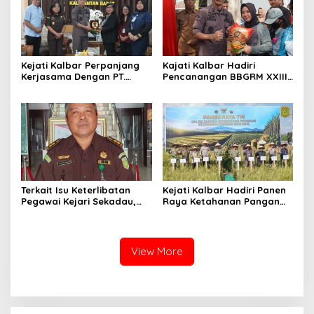
Kejati Kalbar Perpanjang
Kajati Kalbar Hadiri
Kerjasama Dengan PT.
Pencanangan BBGRM XXIII,
Angkasa Pura Indonesia
HKG Ke – 54 Dan Harganas
Ke – 33 Tingkat Provinsi
Kalimantan Barat Tahun
2026
Terkait Isu Keterlibatan
Kejati Kalbar Hadiri Panen
Pegawai Kejari Sekadau,
Raya Ketahanan Pangan
Kejati Kalbar Tegaskan
TNI
Pemeriksaan Internal
Secara Obyektif
View More