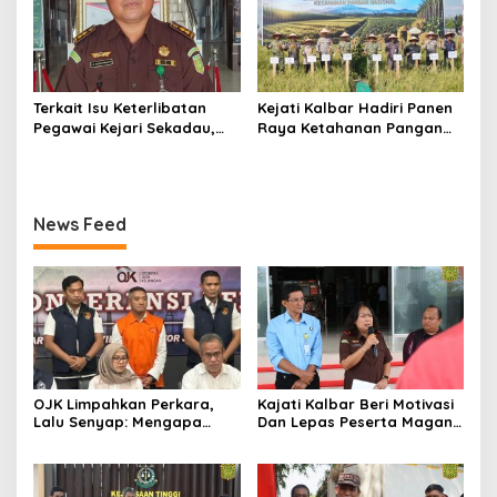
2026
Terkait Isu Keterlibatan
Kejati Kalbar Hadiri Panen
Pegawai Kejari Sekadau,
Raya Ketahanan Pangan
Kejati Kalbar Tegaskan
TNI
Pemeriksaan Internal
Secara Obyektif
News Feed
OJK Limpahkan Perkara,
Kajati Kalbar Beri Motivasi
Lalu Senyap: Mengapa
Dan Lepas Peserta Magang
Kasus Mantan Bos
FKPKBM Kalimantan Barat
Investree Nyaris Hilang
dari Pemberitaan?