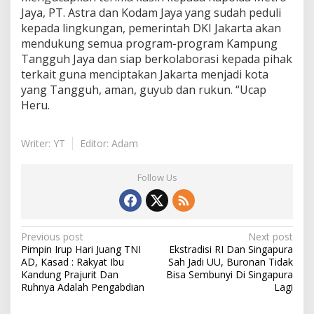
Jaya, PT. Astra dan Kodam Jaya yang sudah peduli
kepada lingkungan, pemerintah DKI Jakarta akan
mendukung semua program-program Kampung
Tangguh Jaya dan siap berkolaborasi kepada pihak
terkait guna menciptakan Jakarta menjadi kota
yang Tangguh, aman, guyub dan rukun. “Ucap
Heru.
Writer: YT
Editor: Adam
Follow Us
Post
Previous post
Next post
Pimpin Irup Hari Juang TNI
Ekstradisi RI Dan Singapura
navigation
AD, Kasad : Rakyat Ibu
Sah Jadi UU, Buronan Tidak
Kandung Prajurit Dan
Bisa Sembunyi Di Singapura
Ruhnya Adalah Pengabdian
Lagi