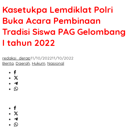
Polri
Kasetukpa Lemdiklat Polri
Buka
Acara
Buka Acara Pembinaan
Pembinaan
Tradisi
Tradisi Siswa PAG Gelombang
Siswa
PAG
I tahun 2022
Gelombang
I
tahun
redaksi_derap
11/10/2022
11/10/2022
2022
Berita
,
Daerah
,
Hukum
,
Nasional