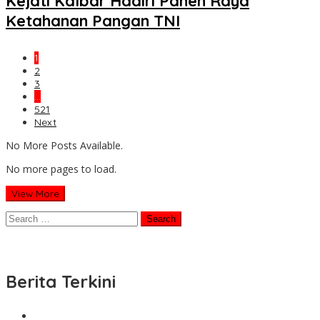
Kejati Kalbar Hadiri Panen Raya
Ketahanan Pangan TNI
1
2
3
…
521
Next
No More Posts Available.
No more pages to load.
View More
Search
for:
Berita Terkini