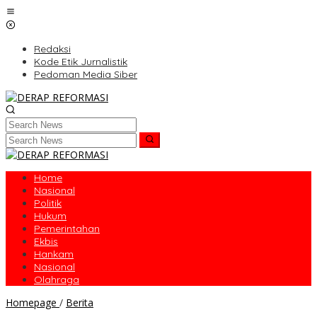
Skip
to
content
Redaksi
Kode Etik Jurnalistik
Pedoman Media Siber
Home
Nasional
Politik
Hukum
Pemerintahan
Ekbis
Hankam
Nasional
Olahraga
Kasetukpa
Homepage
/
Berita
Lemdiklat