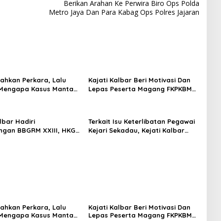
Berikan Arahan Ke Perwira Biro Ops Polda
Metro Jaya Dan Para Kabag Ops Polres Jajaran
ahkan Perkara, Lalu
Kajati Kalbar Beri Motivasi Dan
 Mengapa Kasus Mantan
Lepas Peserta Magang FKPKBM
tree Nyaris Hilang dari
Kalimantan Barat
taan?
lbar Hadiri
Terkait Isu Keterlibatan Pegawai
gan BBGRM XXIII, HKG
Kejari Sekadau, Kejati Kalbar
Dan Harganas Ke – 33
Tegaskan Pemeriksaan Internal
Provinsi Kalimantan
Secara Obyektif
hun 2026
ahkan Perkara, Lalu
Kajati Kalbar Beri Motivasi Dan
 Mengapa Kasus Mantan
Lepas Peserta Magang FKPKBM