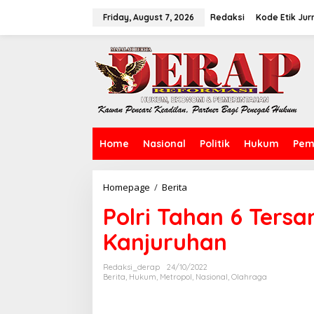
Skip
to
Friday, August 7, 2026
Redaksi
Kode Etik Jurn
content
Home
Nasional
Politik
Hukum
Pem
Polri
Homepage
/
Berita
Tahan
Polri Tahan 6 Tersa
6
Tersangka
Kanjuruhan
Peristiwa
di
Stadion
Redaksi_derap
24/10/2022
Kanjuruhan
Berita
,
Hukum
,
Metropol
,
Nasional
,
Olahraga