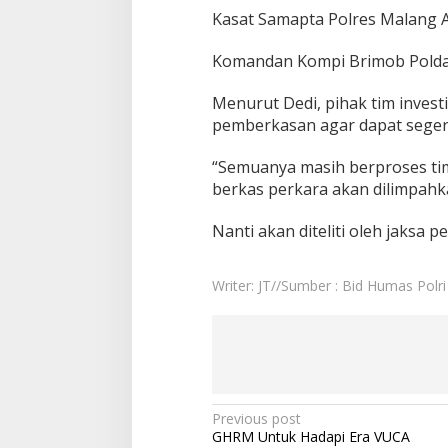
Kasat Samapta Polres Malang 
Komandan Kompi Brimob Polda 
Menurut Dedi, pihak tim invest
pemberkasan agar dapat segera
“Semuanya masih berproses tim
berkas perkara akan dilimpahk
Nanti akan diteliti oleh jaksa 
Writer: JT//Sumber : Bid Humas Polri
Post
Previous post
GHRM Untuk Hadapi Era VUCA