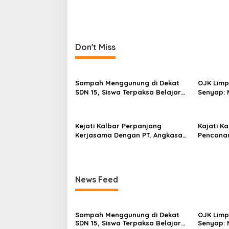
navigation
Don't Miss
Sampah Menggunung di Dekat
OJK Limp
SDN 15, Siswa Terpaksa Belajar
Senyap:
Ditemani Bau Menyengat
Bos Inves
Pemberi
Kejati Kalbar Perpanjang
Kajati Ka
Kerjasama Dengan PT. Angkasa
Pencanan
Pura Indonesia
Ke – 54 
Tingkat 
Barat Ta
News Feed
Sampah Menggunung di Dekat
OJK Limp
SDN 15, Siswa Terpaksa Belajar
Senyap: