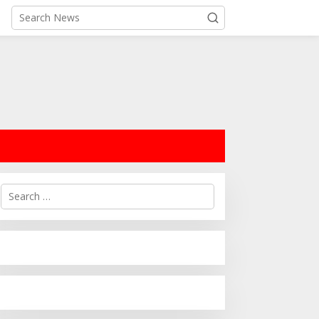
Search
for: