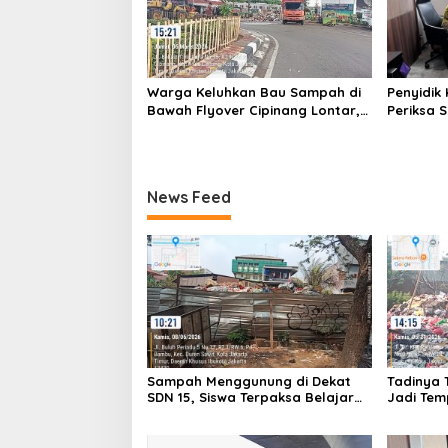
Warga Keluhkan Bau Sampah di
Penyidik 
Bawah Flyover Cipinang Lontar,
Periksa S
Harap Perhatian Wali Kota
Bauksit 
Jakarta Timur
News Feed
Sampah Menggunung di Dekat
Tadinya 
SDN 15, Siswa Terpaksa Belajar
Jadi Te
Ditemani Bau Menyengat
Sampah