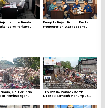
Kejati Kalbar Kembali
Penyidik Kejati Kalbar Periksa
aksi-Saksi Perkara
Kementerian ESDM Secara
Dari Kementerian ESDM
Marathon Terkait Tata Kelola
Tambang Bauksit Kalbar
Taman, Kini Berubah
TPS RW 06 Pondok Bambu
mpat Pembuangan
Disorot: Sampah Menumpuk,
Warga Keluhkan Pengelolaan