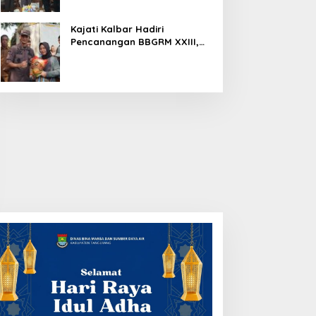
Kajati Kalbar Hadiri
Pencanangan BBGRM XXIII,
HKG Ke – 54 Dan Harganas Ke
– 33 Tingkat Provinsi
Kalimantan Barat Tahun 2026