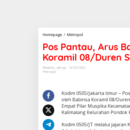
Pos
Homepage
/
Metropol
Pantau,
Pos Pantau, Arus Ba
Arus
Balik
Koramil 08/Duren S
Giat
PPKM
Mikro
Redaksi_derap
14/05/2021
oleh
Metropol
Koramil
08/Duren
Sawit
Bersama
Kodim 0505/Jakarta timur – Po
Empat
oleh Babinsa Koramil 08/Duren
Pilar
Empat Pilar Muspika Kecamatan
Kalimalang Kelurahan Pondok K
Kodim 0505/JT melalui jajaran 