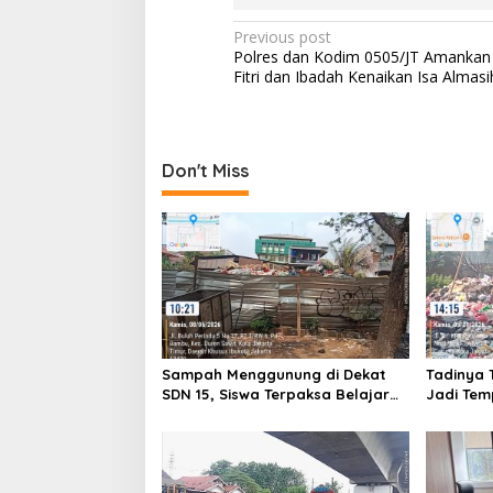
Post
Previous post
Polres dan Kodim 0505/JT Amankan 
navigation
Fitri dan Ibadah Kenaikan Isa Almasi
Don't Miss
Sampah Menggunung di Dekat
Tadinya 
SDN 15, Siswa Terpaksa Belajar
Jadi Te
Ditemani Bau Menyengat
Sampah