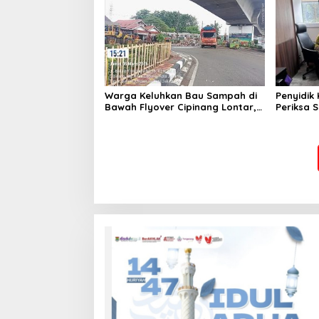
Warga Keluhkan Bau Sampah di
Penyidik 
Bawah Flyover Cipinang Lontar,
Periksa S
Harap Perhatian Wali Kota
Bauksit 
Jakarta Timur