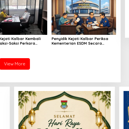
Kejati Kalbar Kembali
Penyidik Kejati Kalbar Periksa
aksi-Saksi Perkara
Kementerian ESDM Secara
Dari Kementerian ESDM
Marathon Terkait Tata Kelola
Tambang Bauksit Kalbar
View More