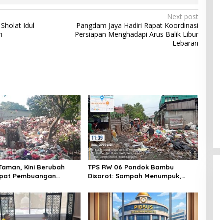
Next post
Sholat Idul
Pangdam Jaya Hadiri Rapat Koordinasi
h
Persiapan Menghadapi Arus Balik Libur
Lebaran
Taman, Kini Berubah
TPS RW 06 Pondok Bambu
mpat Pembuangan
Disorot: Sampah Menumpuk,
Warga Keluhkan Pengelolaan