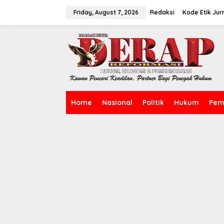
Skip
to
Friday, August 7, 2026
Redaksi
Kode Etik Jurn
content
Home
Nasional
Politik
Hukum
Pem