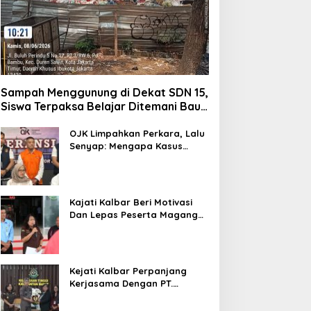
Sampah Menggunung di Dekat SDN 15,
Siswa Terpaksa Belajar Ditemani Bau
Menyengat
OJK Limpahkan Perkara, Lalu
Senyap: Mengapa Kasus
Mantan Bos Investree Nyaris
Hilang dari Pemberitaan?
Kajati Kalbar Beri Motivasi
Dan Lepas Peserta Magang
FKPKBM Kalimantan Barat
Kejati Kalbar Perpanjang
Kerjasama Dengan PT.
Angkasa Pura Indonesia