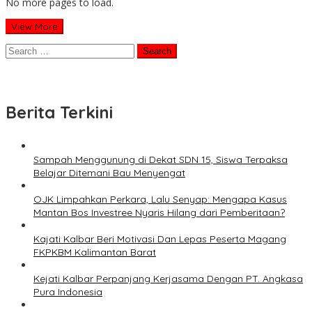
No more pages to load.
View More
Search
for:
Berita Terkini
Sampah Menggunung di Dekat SDN 15, Siswa Terpaksa
Belajar Ditemani Bau Menyengat
OJK Limpahkan Perkara, Lalu Senyap: Mengapa Kasus
Mantan Bos Investree Nyaris Hilang dari Pemberitaan?
Kajati Kalbar Beri Motivasi Dan Lepas Peserta Magang
FKPKBM Kalimantan Barat
Kejati Kalbar Perpanjang Kerjasama Dengan PT. Angkasa
Pura Indonesia