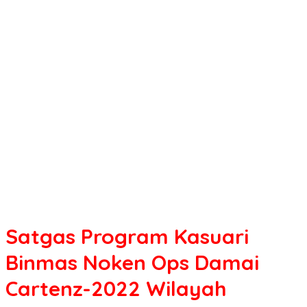
Kasuari
Binmas
Noken
Ops
Damai
Cartenz-
2022
Wilayah
Yahukimo
Panen
Padi.
Satgas Program Kasuari
Binmas Noken Ops Damai
Cartenz-2022 Wilayah