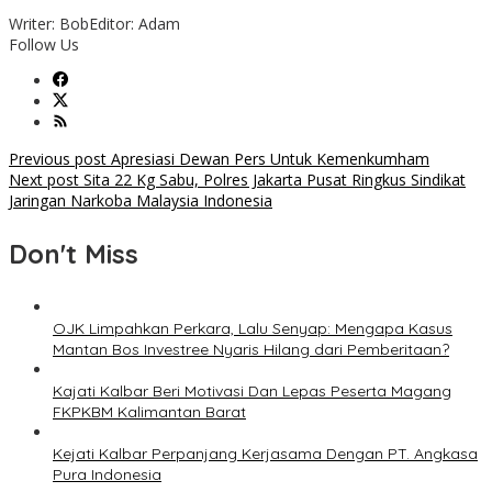
Writer: Bob
Editor: Adam
Follow Us
Post
Previous post
Apresiasi Dewan Pers Untuk Kemenkumham
Next post
Sita 22 Kg Sabu, Polres Jakarta Pusat Ringkus Sindikat
navigation
Jaringan Narkoba Malaysia Indonesia
Don't Miss
OJK Limpahkan Perkara, Lalu Senyap: Mengapa Kasus
Mantan Bos Investree Nyaris Hilang dari Pemberitaan?
Kajati Kalbar Beri Motivasi Dan Lepas Peserta Magang
FKPKBM Kalimantan Barat
Kejati Kalbar Perpanjang Kerjasama Dengan PT. Angkasa
Pura Indonesia