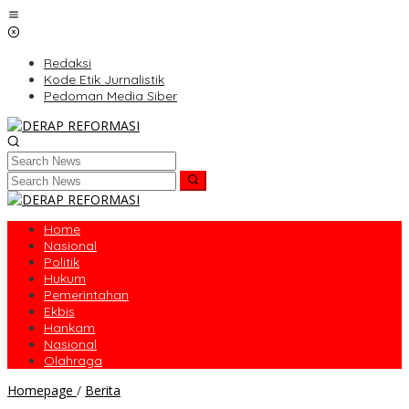
Skip
to
content
Redaksi
Kode Etik Jurnalistik
Pedoman Media Siber
Home
Nasional
Politik
Hukum
Pemerintahan
Ekbis
Hankam
Nasional
Olahraga
Satgas
Homepage
/
Berita
Program