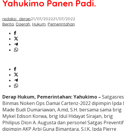
Yahukimo Panen Padi.
redaksi_derap
21/07/2022
21/07/2022
Berita
,
Daerah
,
Hukum
,
Pemerintahan
Derap Hukum, Pemerintahan: Yahukimo –
Satgasres
Binmas Noken Ops Damai Cartenz-2022 dipimpin Ipda I
Made Budi Dumariawan, A.md, S.H. bersama sama brig
Mykel Edison Korwa, brig Idul Hidayat Sirajan, brig
Philipus Dion A. Augusta dan personel Satgas Preventif
dipimpin AKP Arbi Guna Bimantara, S.I.K, Ipda Pierre