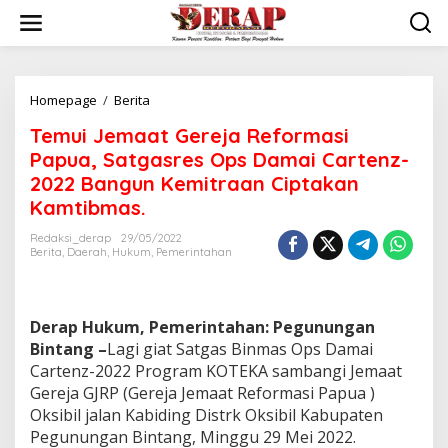
Skip
to
content
Temui
Homepage
/
Berita
Jemaat
Temui Jemaat Gereja Reformasi
Gereja
Reformasi
Papua, Satgasres Ops Damai Cartenz-
Papua,
2022 Bangun Kemitraan Ciptakan
Satgasres
Kamtibmas.
Ops
Damai
Redaksi_derap
29/05/2022
Cartenz-
Berita
,
Daerah
,
Hukum
,
Pemerintahan
2022
Bangun
Kemitraan
Ciptakan
Derap Hukum, Pemerintahan: Pegunungan
Kamtibmas.
Bintang –
Lagi giat Satgas Binmas Ops Damai
Cartenz-2022 Program KOTEKA sambangi Jemaat
Gereja GJRP (Gereja Jemaat Reformasi Papua )
Oksibil jalan Kabiding Distrk Oksibil Kabupaten
Pegunungan Bintang, Minggu 29 Mei 2022.