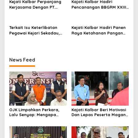
Kejati Kalbar Perpanjang
Kajati Kalbar Hadiri
Kerjasama Dengan PT.
Pencanangan BBGRM XXIII,
Angkasa Pura Indonesia
HKG Ke – 54 Dan Harganas
Ke – 33 Tingkat Provinsi
Kalimantan Barat Tahun
Terkait Isu Keterlibatan
Kejati Kalbar Hadiri Panen
2026
Pegawai Kejari Sekadau,
Raya Ketahanan Pangan
Kejati Kalbar Tegaskan
TNI
Pemeriksaan Internal
Secara Obyektif
News Feed
OJK Limpahkan Perkara,
Kajati Kalbar Beri Motivasi
Lalu Senyap: Mengapa
Dan Lepas Peserta Magang
Kasus Mantan Bos
FKPKBM Kalimantan Barat
Investree Nyaris Hilang
dari Pemberitaan?