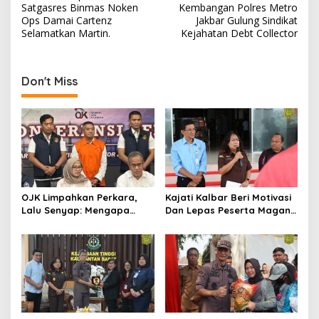
navigation
Satgasres Binmas Noken
Kembangan Polres Metro
Ops Damai Cartenz
Jakbar Gulung Sindikat
Selamatkan Martin.
Kejahatan Debt Collector
Don't Miss
OJK Limpahkan Perkara,
Kajati Kalbar Beri Motivasi
Lalu Senyap: Mengapa
Dan Lepas Peserta Magang
Kasus Mantan Bos
FKPKBM Kalimantan Barat
Investree Nyaris Hilang
dari Pemberitaan?