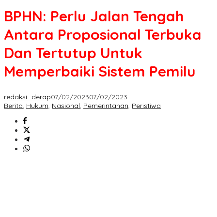
Jalan
BPHN: Perlu Jalan Tengah
Tengah
Antara
Antara Proposional Terbuka
Proposional
Terbuka
Dan Tertutup Untuk
Dan
Tertutup
Memperbaiki Sistem Pemilu
Untuk
Memperbaiki
Sistem
redaksi_derap
07/02/2023
07/02/2023
Pemilu
Berita
,
Hukum
,
Nasional
,
Pemerintahan
,
Peristiwa