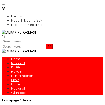
Skip
to
content
Redaksi
Kode Etik Jurnalistik
Pedoman Media Siber
Home
Nasional
Politik
Hukum
Pemerintahan
Ekbis
Hankam
Nasional
Olahraga
BPHN:
Homepage
/
Berita
Perlu