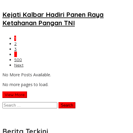
Kejati Kalbar Hadiri Panen Raya
Ketahanan Pangan TNI
1
2
3
…
500
Next
No More Posts Available.
No more pages to load.
View More
Search
for:
Berita Terkini