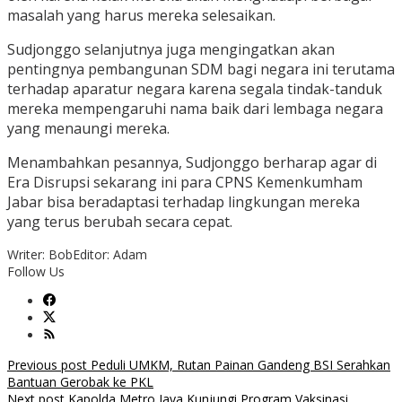
masalah yang harus mereka selesaikan.
Sudjonggo selanjutnya juga mengingatkan akan
pentingnya pembangunan SDM bagi negara ini terutama
terhadap aparatur negara karena segala tindak-tanduk
mereka mempengaruhi nama baik dari lembaga negara
yang menaungi mereka.
Menambahkan pesannya, Sudjonggo berharap agar di
Era Disrupsi sekarang ini para CPNS Kemenkumham
Jabar bisa beradaptasi terhadap lingkungan mereka
yang terus berubah secara cepat.
Writer: Bob
Editor: Adam
Follow Us
Post
Previous post
Peduli UMKM, Rutan Painan Gandeng BSI Serahkan
Bantuan Gerobak ke PKL
navigation
Next post
Kapolda Metro Jaya Kunjungi Program Vaksinasi