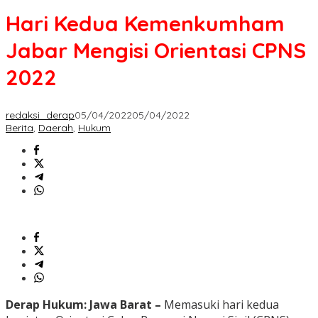
Kemenkumham
Hari Kedua Kemenkumham
Jabar
Mengisi
Jabar Mengisi Orientasi CPNS
Orientasi
CPNS
2022
2022
redaksi_derap
05/04/2022
05/04/2022
Berita
,
Daerah
,
Hukum
Derap Hukum: Jawa Barat –
Memasuki hari kedua