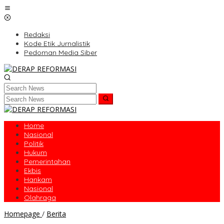
Skip
to
content
Redaksi
Kode Etik Jurnalistik
Pedoman Media Siber
Home
Nasional
Politik
Hukum
Pemerintahan
Ekbis
Hankam
Nasional
Olahraga
Hari
Homepage
/
Berita
Kedua