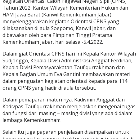
kegiatan Orientasi Calon Pegawai Negeri Sipil (CPNS)
Tahun 2022, Kantor Wilayah Kementerian Hukum dan
HAM Jawa Barat (Kanwil Kemenkumham Jabar)
menyelenggarakan kegiatan Orientasi CPNS yang
dilaksanakan di aula Soepomo, Kanwil Jabar, dan
dibawakan oleh para Pimpinan Tinggi Pratama
Kemenkumham Jabar, hari selasa -5.4.2022.
Dalam giat Orientasi CPNS hari ini Kepala Kantor Wilayah
Sudjonggo, Kepala Divisi Administrasi Anggiat Ferdinan,
Kepala Divisi Pemasyarakatan Taufiqurrakhman dan
Kepala Bagian Umum Eva Gantini membawakan materi
dalam penguatan kegiatan orientasi kepada para 114
orang CPNS yang hadir di aula tersebut.
Dalam pemaparan materi nya, Kadivmin Anggiat dan
Kadivpas Taufiqurrakhman menjelaskan mengenai tugas
dan fungsi dari masing – masing divisi yang ada didalam
lembaga Kemenkumham.
Selain itu juga paparan penjelasan disampaikan untuk
beberapa materi seperti struktur organisasi yang ada di