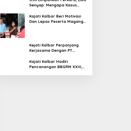
Senyap: Mengapa Kasus
Mantan Bos Investree Nyaris
Hilang dari Pemberitaan?
Kajati Kalbar Beri Motivasi
Dan Lepas Peserta Magang
FKPKBM Kalimantan Barat
Kejati Kalbar Perpanjang
Kerjasama Dengan PT.
Angkasa Pura Indonesia
Kajati Kalbar Hadiri
Pencanangan BBGRM XXIII,
HKG Ke – 54 Dan Harganas Ke
– 33 Tingkat Provinsi
Kalimantan Barat Tahun 2026