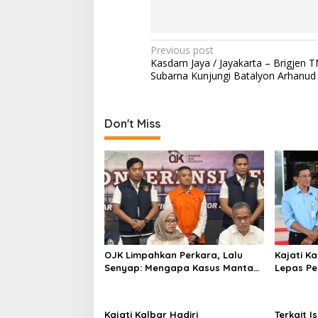
Post
Previous post
Kasdam Jaya / Jayakarta – Brigjen T
navigation
Subarna Kunjungi Batalyon Arhanud
Don't Miss
OJK Limpahkan Perkara, Lalu
Kajati Ka
Senyap: Mengapa Kasus Mantan
Lepas P
Bos Investree Nyaris Hilang dari
Kalimant
Pemberitaan?
Kajati Kalbar Hadiri
Terkait I