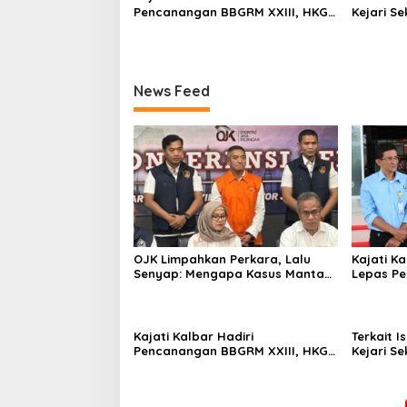
Pencanangan BBGRM XXIII, HKG
Kejari Se
Ke – 54 Dan Harganas Ke – 33
Tegaskan
Tingkat Provinsi Kalimantan
Secara O
Barat Tahun 2026
News Feed
OJK Limpahkan Perkara, Lalu
Kajati Ka
Senyap: Mengapa Kasus Mantan
Lepas P
Bos Investree Nyaris Hilang dari
Kalimant
Pemberitaan?
Kajati Kalbar Hadiri
Terkait I
Pencanangan BBGRM XXIII, HKG
Kejari Se
Ke – 54 Dan Harganas Ke – 33
Tegaskan
Tingkat Provinsi Kalimantan
Secara O
Barat Tahun 2026