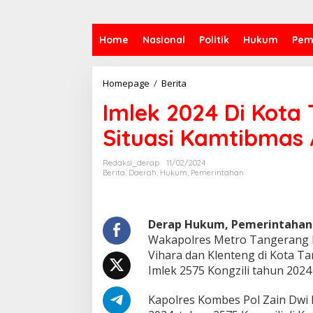
Home
Nasional
Politik
Hukum
Pem
Imlek
Homepage
/
Berita
2024
Imlek 2024 Di Kota 
Di
Kota
Situasi Kamtibmas
Tangerang,
Kapolres
:
Redaksi_derap
11/02/2024
Situasi
Berita
,
Daerah
,
Hukum
,
Pemerintahan
Kamtibmas
Aman
Dan
Damai
Derap Hukum, Pemerintahan
Wakapolres Metro Tangerang K
Vihara dan Klenteng di Kota 
Imlek 2575 Kongzili tahun 2024
Kapolres Kombes Pol Zain Dw