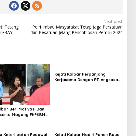
Next post
NI Tatang
Polri Imbau Masyarakat Tetap Jaga Persatuan
 6/BAY
dan Kesatuan Jelang Pencoblosan Pemilu 2024
Kejati Kalbar Perpanjang
Kerjasama Dengan PT. Angkasa
Pura Indonesia
lbar Beri Motivasi Dan
eserta Magang FKPKBM
an Barat
su Keterlibatan Pegawai
Kejati Kalbar Hadiri Panen Raya