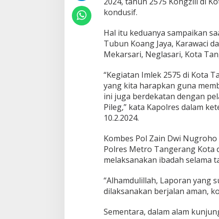
2024, tahun 2575 Kongzili di 
kondusif.
Hal itu keduanya sampaikan saa
Tubun Koang Jaya, Karawaci da
Mekarsari, Neglasari, Kota Tan
“Kegiatan Imlek 2575 di Kota T
yang kita harapkan guna memb
ini juga berdekatan dengan pe
Pileg,” kata Kapolres dalam k
10.2.2024.
Kombes Pol Zain Dwi Nugroho 
Polres Metro Tangerang Kota da
melaksanakan ibadah selama ta
“Alhamdulillah, Laporan yang s
dilaksanakan berjalan aman, kon
Sementara, dalam alam kunjun