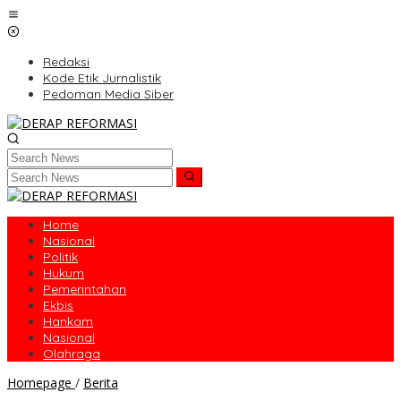
Skip
to
content
Redaksi
Kode Etik Jurnalistik
Pedoman Media Siber
Home
Nasional
Politik
Hukum
Pemerintahan
Ekbis
Hankam
Nasional
Olahraga
Kukuhkan
Homepage
/
Berita
Komitmen