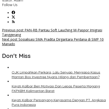
I
Editor: Adam
Follow Us
Post
Previous post
PAN-RB Pantau Soft Lauching M-Paspor Imigrasi
Tanggerang
navigation
Next post
Sosialisasi SMA Pradita Dirgantara Perdana di SMP 10
Manado
Don't Miss
OJK Limpahkan Perkara, Lalu Senyap: Mengapa Kasus
Mantan Bos Investree Nyaris Hilang dari Pemberitaan?
Kajati Kalbar Beri Motivasi Dan Lepas Peserta Magang
FKPKBM Kalimantan Barat
Kejati Kalbar Perpanjang Kerjasama Dengan PT. Angkasa
Pura Indonesia