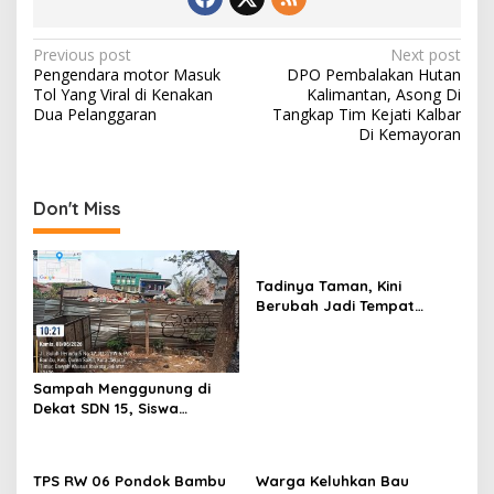
Post
Previous post
Next post
Pengendara motor Masuk
DPO Pembalakan Hutan
navigation
Tol Yang Viral di Kenakan
Kalimantan, Asong Di
Dua Pelanggaran
Tangkap Tim Kejati Kalbar
Di Kemayoran
Don't Miss
Tadinya Taman, Kini
Berubah Jadi Tempat
Pembuangan Sampah
Sampah Menggunung di
Dekat SDN 15, Siswa
Terpaksa Belajar Ditemani
Bau Menyengat
TPS RW 06 Pondok Bambu
Warga Keluhkan Bau