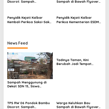
Disorot: Sampah
Sampah di Bawah Flyover
Menumpuk, Warga
Cipinang Lontar, Harap
Keluhkan Pengelolaan
Perhatian Wali Kota
Jakarta Timur
Penyidik Kejati Kalbar
Penyidik Kejati Kalbar
Kembali Periksa Saksi-Saksi
Periksa Kementerian ESDM
Perkara Bauksit Dari
Secara Marathon Terkait
Kementerian ESDM
Tata Kelola Tambang
Bauksit Kalbar
News Feed
Tadinya Taman, Kini
Berubah Jadi Tempat
Pembuangan Sampah
Sampah Menggunung di
Dekat SDN 15, Siswa
Terpaksa Belajar Ditemani
Bau Menyengat
TPS RW 06 Pondok Bambu
Warga Keluhkan Bau
Disorot: Sampah
Sampah di Bawah Flyover