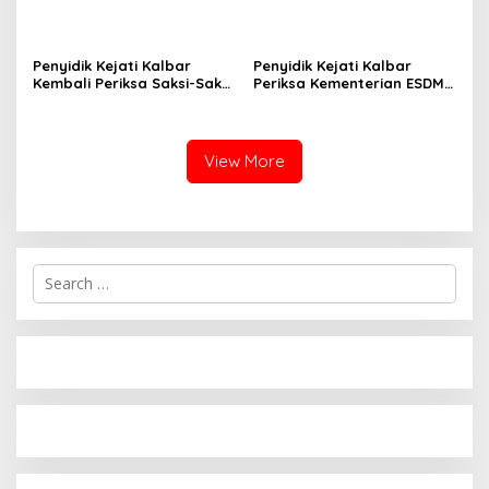
Menumpuk, Warga
Cipinang Lontar, Harap
Keluhkan Pengelolaan
Perhatian Wali Kota
Jakarta Timur
Penyidik Kejati Kalbar
Penyidik Kejati Kalbar
Kembali Periksa Saksi-Saksi
Periksa Kementerian ESDM
Perkara Bauksit Dari
Secara Marathon Terkait
Kementerian ESDM
Tata Kelola Tambang
Bauksit Kalbar
View More
Search
for: