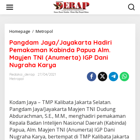
Skip
to
content
Pangdam
Homepage
/
Metropol
Jaya/Jayakarta
Pangdam Jaya/Jayakarta Hadiri
Hadiri
Pemakaman
Pemakaman Kabinda Papua Alm.
Kabinda
Mayjen TNI (Anumerta) IGP Dani
Papua
Nugraha Karya
Alm.
Mayjen
Redaksi_derap
27/04/2021
TNI
Metropol
(Anumerta)
IGP
Dani
Nugraha
Kodam Jaya – TMP Kalibata Jakarta Selatan.
Karya
Pangdam Jaya/Jayakarta Mayjen TNI Dudung
Abdurachman, S.E., M.M., menghadiri pemakaman
Kepala Badan Intelijen Nasional Daerah (Kabinda)
Papua, Alm. Mayjen TNI (Anumerta) IGP Dani
Nugraha Karya, bertempat di TMP Kalibata Jakarta