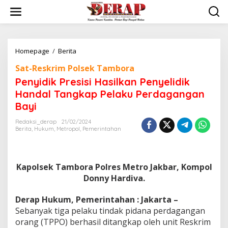
Skip
to
content
Penyidik
Homepage
/
Berita
Presisi
Sat-Reskrim Polsek Tambora
Hasilkan
Penyelidik
Penyidik Presisi Hasilkan Penyelidik
Handal
Handal Tangkap Pelaku Perdagangan
Tangkap
Bayi
Pelaku
Perdagangan
Redaksi_derap
21/02/2024
Bayi
Berita
,
Hukum
,
Metropol
,
Pemerintahan
Kapolsek Tambora Polres Metro Jakbar, Kompol
Donny Hardiva.
Derap Hukum, Pemerintahan : Jakarta –
Sebanyak tiga pelaku tindak pidana perdagangan
orang (TPPO) berhasil ditangkap oleh unit Reskrim