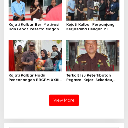
Kajati Kalbar Beri Motivasi
Kejati Kalbar Perpanjang
Dan Lepas Peserta Magang
Kerjasama Dengan PT.
FKPKBM Kalimantan Barat
Angkasa Pura Indonesia
Kajati Kalbar Hadiri
Terkait Isu Keterlibatan
Pencanangan BBGRM XXIII,
Pegawai Kejari Sekadau,
HKG Ke – 54 Dan Harganas
Kejati Kalbar Tegaskan
Ke – 33 Tingkat Provinsi
Pemeriksaan Internal
Kalimantan Barat Tahun
Secara Obyektif
2026
View More