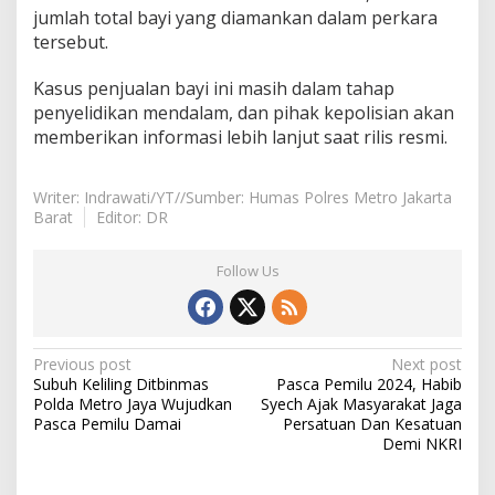
jumlah total bayi yang diamankan dalam perkara
tersebut.
Kasus penjualan bayi ini masih dalam tahap
penyelidikan mendalam, dan pihak kepolisian akan
memberikan informasi lebih lanjut saat rilis resmi.
Writer: Indrawati/YT//Sumber: Humas Polres Metro Jakarta
Barat
Editor: DR
Follow Us
Post
Previous post
Next post
Subuh Keliling Ditbinmas
Pasca Pemilu 2024, Habib
navigation
Polda Metro Jaya Wujudkan
Syech Ajak Masyarakat Jaga
Pasca Pemilu Damai
Persatuan Dan Kesatuan
Demi NKRI