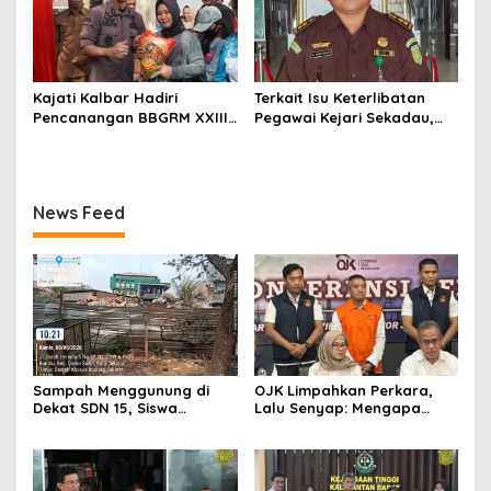
Kajati Kalbar Hadiri
Terkait Isu Keterlibatan
Pencanangan BBGRM XXIII,
Pegawai Kejari Sekadau,
HKG Ke – 54 Dan Harganas
Kejati Kalbar Tegaskan
Ke – 33 Tingkat Provinsi
Pemeriksaan Internal
Kalimantan Barat Tahun
Secara Obyektif
2026
News Feed
Sampah Menggunung di
OJK Limpahkan Perkara,
Dekat SDN 15, Siswa
Lalu Senyap: Mengapa
Terpaksa Belajar Ditemani
Kasus Mantan Bos
Bau Menyengat
Investree Nyaris Hilang
dari Pemberitaan?