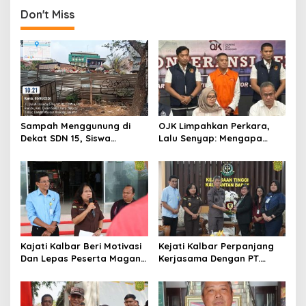
Don't Miss
Sampah Menggunung di
OJK Limpahkan Perkara,
Dekat SDN 15, Siswa
Lalu Senyap: Mengapa
Terpaksa Belajar Ditemani
Kasus Mantan Bos
Bau Menyengat
Investree Nyaris Hilang
dari Pemberitaan?
Kajati Kalbar Beri Motivasi
Kejati Kalbar Perpanjang
Dan Lepas Peserta Magang
Kerjasama Dengan PT.
FKPKBM Kalimantan Barat
Angkasa Pura Indonesia