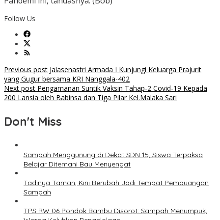
Pandemi ini, tandasnya. (Bob)
Follow Us
Post
Previous post
Jalasenastri Armada I Kunjungi Keluarga Prajurit
yang Gugur bersama KRI Nanggala-402
navigation
Next post
Pengamanan Suntik Vaksin Tahap-2 Covid-19 Kepada
200 Lansia oleh Babinsa dan Tiga Pilar Kel.Malaka Sari
Don't Miss
Sampah Menggunung di Dekat SDN 15, Siswa Terpaksa
Belajar Ditemani Bau Menyengat
Tadinya Taman, Kini Berubah Jadi Tempat Pembuangan
Sampah
TPS RW 06 Pondok Bambu Disorot: Sampah Menumpuk,