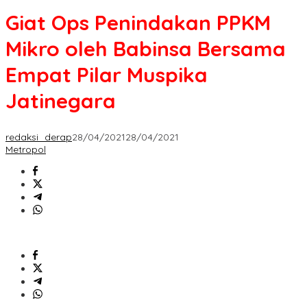
Penindakan
Giat Ops Penindakan PPKM
PPKM
Mikro
Mikro oleh Babinsa Bersama
oleh
Babinsa
Empat Pilar Muspika
Bersama
Empat
Jatinegara
Pilar
Muspika
Jatinegara
redaksi_derap
28/04/2021
28/04/2021
Metropol