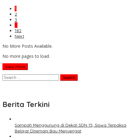
1
2
3
…
182
Next
No More Posts Available.
No more pages to load.
View More
Search
for:
Berita Terkini
Sampah Menggunung di Dekat SDN 15, Siswa Terpaksa
Belajar Ditemani Bau Menyengat