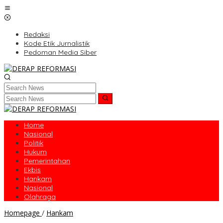
Skip
to
content
Redaksi
Kode Etik Jurnalistik
Pedoman Media Siber
Home
Nasional
Politik
Hukum
Pemerintahan
Ekbis
Hankam
Nasional
Olahraga
Jaga
Homepage
/
Hankam
Serta