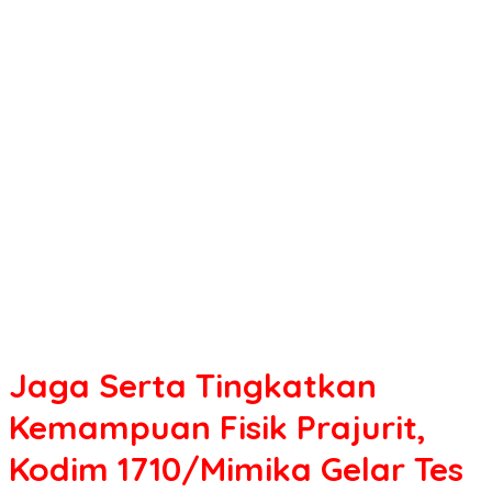
Tingkatkan
Kemampuan
Fisik
Prajurit,
Kodim
1710/Mimika
Gelar
Tes
Kesegaran
Jasmani
Periodik
II
Jaga Serta Tingkatkan
Kemampuan Fisik Prajurit,
Kodim 1710/Mimika Gelar Tes