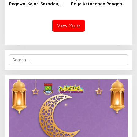
Pegawai Kejari Sekadau,
Raya Ketahanan Pangan
Kejati Kalbar Tegaskan
TNI
Pemeriksaan Internal
Secara Obyektif
View More
Search
for: