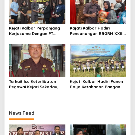
Kejati Kalbar Perpanjang
Kajati Kalbar Hadiri
Kerjasama Dengan PT.
Pencanangan BBGRM XXIII,
Angkasa Pura Indonesia
HKG Ke – 54 Dan Harganas
Ke – 33 Tingkat Provinsi
Kalimantan Barat Tahun
2026
Terkait Isu Keterlibatan
Kejati Kalbar Hadiri Panen
Pegawai Kejari Sekadau,
Raya Ketahanan Pangan
Kejati Kalbar Tegaskan
TNI
Pemeriksaan Internal
Secara Obyektif
News Feed