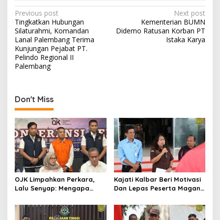
Post
Previous post
Next post
Tingkatkan Hubungan
Kementerian BUMN
navigation
Silaturahmi, Komandan
Didemo Ratusan Korban PT
Lanal Palembang Terima
Istaka Karya
Kunjungan Pejabat PT.
Pelindo Regional II
Palembang
Don't Miss
OJK Limpahkan Perkara,
Kajati Kalbar Beri Motivasi
Lalu Senyap: Mengapa
Dan Lepas Peserta Magang
Kasus Mantan Bos
FKPKBM Kalimantan Barat
Investree Nyaris Hilang
dari Pemberitaan?