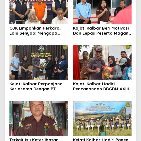
OJK Limpahkan Perkara,
Kajati Kalbar Beri Motivasi
Lalu Senyap: Mengapa
Dan Lepas Peserta Magang
Kasus Mantan Bos
FKPKBM Kalimantan Barat
Investree Nyaris Hilang
dari Pemberitaan?
Kejati Kalbar Perpanjang
Kajati Kalbar Hadiri
Kerjasama Dengan PT.
Pencanangan BBGRM XXIII,
Angkasa Pura Indonesia
HKG Ke – 54 Dan Harganas
Ke – 33 Tingkat Provinsi
Kalimantan Barat Tahun
2026
Terkait Isu Keterlibatan
Kejati Kalbar Hadiri Panen