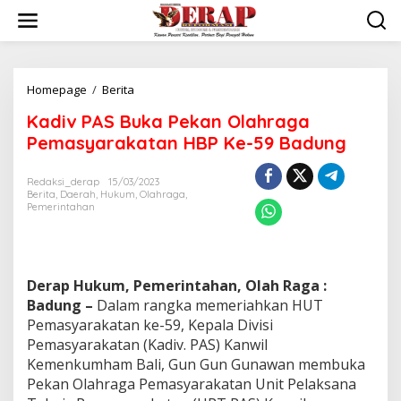
Skip
to
content
Kadiv
Homepage
/
Berita
PAS
Kadiv PAS Buka Pekan Olahraga
Buka
Pekan
Pemasyarakatan HBP Ke-59 Badung
Olahraga
Pemasyarakatan
Redaksi_derap
15/03/2023
HBP
Berita
,
Daerah
,
Hukum
,
Olahraga
,
Ke-
Pemerintahan
59
Badung
Derap Hukum, Pemerintahan, Olah Raga :
Badung –
Dalam rangka memeriahkan HUT
Pemasyarakatan ke-59, Kepala Divisi
Pemasyarakatan (Kadiv. PAS) Kanwil
Kemenkumham Bali, Gun Gun Gunawan membuka
Pekan Olahraga Pemasyarakatan Unit Pelaksana