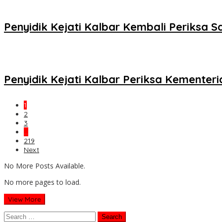
Penyidik Kejati Kalbar Kembali Periksa 
Penyidik Kejati Kalbar Periksa Kementer
1
2
3
…
219
Next
No More Posts Available.
No more pages to load.
View More
Search