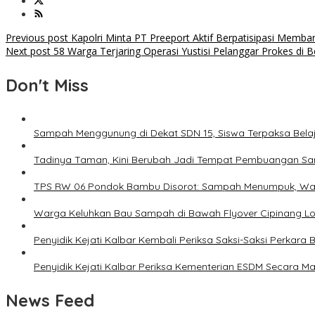
Post
Previous post
Kapolri Minta PT Preeport Aktif Berpatisipasi Memb
Next post
58 Warga Terjaring Operasi Yustisi Pelanggar Prokes di Be
navigation
Don't Miss
Sampah Menggunung di Dekat SDN 15, Siswa Terpaksa Bela
Tadinya Taman, Kini Berubah Jadi Tempat Pembuangan S
TPS RW 06 Pondok Bambu Disorot: Sampah Menumpuk, War
Warga Keluhkan Bau Sampah di Bawah Flyover Cipinang Lon
Penyidik Kejati Kalbar Kembali Periksa Saksi-Saksi Perkara
Penyidik Kejati Kalbar Periksa Kementerian ESDM Secara Ma
News Feed