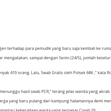
gen terhadap para pemudik yang baru saja kembali ke rum
r mengatakan, sampai dengan Senin (24/5), jumlah keselu
yak 410 orang. Lalu, Swab Gratis oleh Polsek 686 ,” kata R
h menunggu hasil swab PCR,” terang jelas wanita yang akrab 
arga yang baru pulang dari kampung halamannya demi mem
emantau keberadaan warga yang terpapar Covid-19.