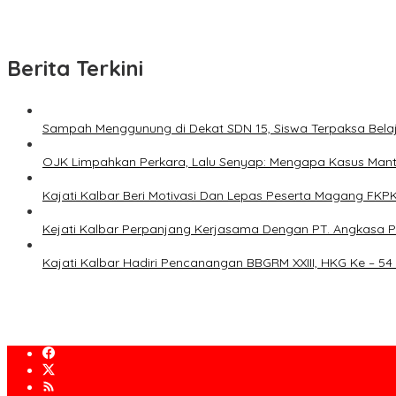
for:
Berita Terkini
Sampah Menggunung di Dekat SDN 15, Siswa Terpaksa Bela
OJK Limpahkan Perkara, Lalu Senyap: Mengapa Kasus Manta
Kajati Kalbar Beri Motivasi Dan Lepas Peserta Magang FK
Kejati Kalbar Perpanjang Kerjasama Dengan PT. Angkasa P
Kajati Kalbar Hadiri Pencanangan BBGRM XXIII, HKG Ke – 54