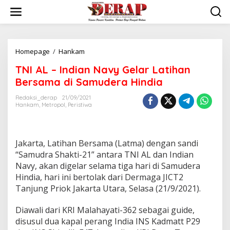
Skip
to
content
TNI
Homepage
/
Hankam
AL
TNI AL – Indian Navy Gelar Latihan
–
Indian
Bersama di Samudera Hindia
Navy
Gelar
Redaksi_derap
21/09/2021
Hankam
,
Metropol
,
Peristiwa
Latihan
Bersama
di
Samudera
Jakarta, Latihan Bersama (Latma) dengan sandi
Hindia
“Samudra Shakti-21” antara TNI AL dan Indian
Navy, akan digelar selama tiga hari di Samudera
Hindia, hari ini bertolak dari Dermaga JICT2
Tanjung Priok Jakarta Utara, Selasa (21/9/2021).
Diawali dari KRI Malahayati-362 sebagai guide,
disusul dua kapal perang India INS Kadmatt P29