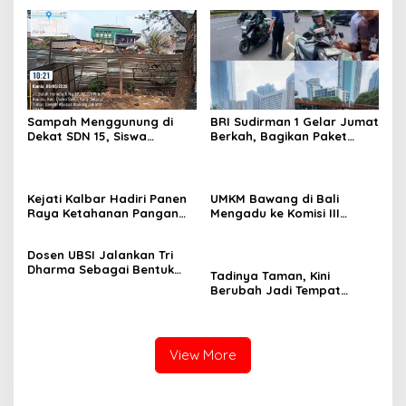
Sampah Menggunung di
BRI Sudirman 1 Gelar Jumat
Dekat SDN 15, Siswa
Berkah, Bagikan Paket
Terpaksa Belajar Ditemani
Makanan untuk Pengemudi
Bau Menyengat
Ojol di Kawasan Sudirman
Kejati Kalbar Hadiri Panen
UMKM Bawang di Bali
Raya Ketahanan Pangan
Mengadu ke Komisi III
TNI
DPR:Toko Disegel, 400 Bal
Bawang Disita, Kerugian
Dosen UBSI Jalankan Tri
Membengkak
Dharma Sebagai Bentuk
Tadinya Taman, Kini
Pengabdian Dalam
Berubah Jadi Tempat
Menjalankan Edukasi
Pembuangan Sampah
Kepada Masyarakat
View More