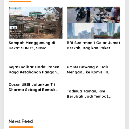
Sampah Menggunung di
BRI Sudirman 1 Gelar Jumat
Dekat SDN 15, Siswa
Berkah, Bagikan Paket
Terpaksa Belajar Ditemani
Makanan untuk Pengemudi
Bau Menyengat
Ojol di Kawasan Sudirman
Kejati Kalbar Hadiri Panen
UMKM Bawang di Bali
Raya Ketahanan Pangan
Mengadu ke Komisi III
TNI
DPR:Toko Disegel, 400 Bal
Bawang Disita, Kerugian
Dosen UBSI Jalankan Tri
Membengkak
Dharma Sebagai Bentuk
Tadinya Taman, Kini
Pengabdian Dalam
Berubah Jadi Tempat
Menjalankan Edukasi
Pembuangan Sampah
Kepada Masyarakat
News Feed