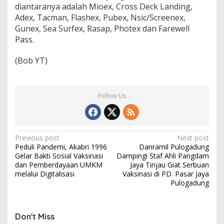
diantaranya adalah Mioex, Cross Deck Landing,
Adex, Tacman, Flashex, Pubex, Nsic/Screenex,
Gunex, Sea Surfex, Rasap, Photex dan Farewell
Pass.
(Bob YT)
Follow Us
Post
Previous post
Next post
Peduli Pandemi, Akabri 1996
Danramil Pulogadung
navigation
Gelar Bakti Sosial Vaksinasi
Dampingi Staf Ahli Pangdam
dan Pemberdayaan UMKM
Jaya Tinjau Giat Serbuan
melalui Digitalisasi
Vaksinasi di PD. Pasar Jaya
Pulogadung
Don't Miss