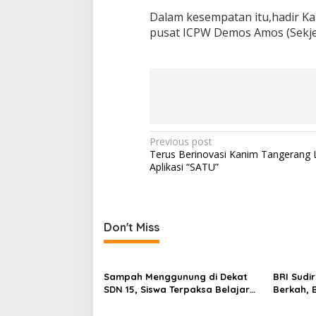
Dalam kesempatan itu,hadir Ka
pusat ICPW Demos Amos (Sekje
Post
Previous post
Terus Berinovasi Kanim Tangerang 
navigation
Aplikasi “SATU”
Don't Miss
Sampah Menggunung di Dekat
BRI Sudi
SDN 15, Siswa Terpaksa Belajar
Berkah, 
Ditemani Bau Menyengat
untuk Pe
Kawasan