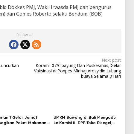
bid Dokkes PMJ, Wakil Irwasda PMJ dan pengurus
n) dan Gomes Roberto selaku Bendum. (BOB)
Follow Us
Next post
Luncurkan
Koramil 07/Cipayung Dan Puskesmas, Gelar
Vaksinasi di Ponpes Minhajurrosyidin Lubang
buaya Selama 3 Hari
rman 1 Gelar Jumat
UMKM Bawang di Bali Mengadu
Bagikan Paket Makanan
ke Komisi III DPR:Toko Disegel,
ngemudi Ojol di
400 Bal Bawang Disita, Kerugian
 Sudirman
Membengkak