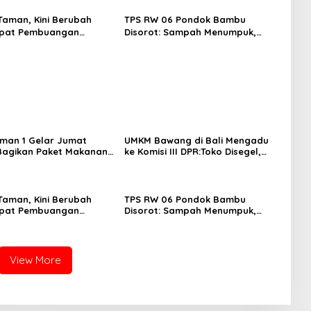
Taman, Kini Berubah
TPS RW 06 Pondok Bambu
mpat Pembuangan
Disorot: Sampah Menumpuk,
Warga Keluhkan Pengelolaan
rman 1 Gelar Jumat
UMKM Bawang di Bali Mengadu
Bagikan Paket Makanan
ke Komisi III DPR:Toko Disegel,
ngemudi Ojol di
400 Bal Bawang Disita, Kerugian
 Sudirman
Membengkak
Taman, Kini Berubah
TPS RW 06 Pondok Bambu
mpat Pembuangan
Disorot: Sampah Menumpuk,
Warga Keluhkan Pengelolaan
View More