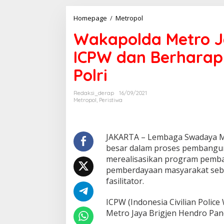
Wakapolda
Homepage
/
Metropol
Metro
Wakapolda Metro J
Jaya
Apresiasi
ICPW dan Berharap
Kunjungan
ICPW
Polri
dan
Berharap
Dapat
Redaksi_derap
16/09/2021
Bersinergi
Metropol
,
Peristiwa
Dengan
Polri
JAKARTA – Lembaga Swadaya M
besar dalam proses pembangun
merealisasikan program pemb
pemberdayaan masyarakat sebag
fasilitator.
ICPW (Indonesia Civilian Poli
Metro Jaya Brigjen Hendro Pa