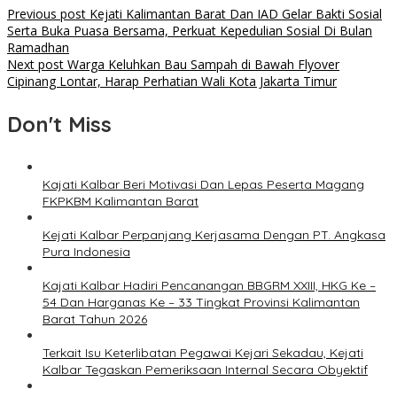
Post
Previous post
Kejati Kalimantan Barat Dan IAD Gelar Bakti Sosial
Serta Buka Puasa Bersama, Perkuat Kepedulian Sosial Di Bulan
navigation
Ramadhan
Next post
Warga Keluhkan Bau Sampah di Bawah Flyover
Cipinang Lontar, Harap Perhatian Wali Kota Jakarta Timur
Don't Miss
Kajati Kalbar Beri Motivasi Dan Lepas Peserta Magang
FKPKBM Kalimantan Barat
Kejati Kalbar Perpanjang Kerjasama Dengan PT. Angkasa
Pura Indonesia
Kajati Kalbar Hadiri Pencanangan BBGRM XXIII, HKG Ke –
54 Dan Harganas Ke – 33 Tingkat Provinsi Kalimantan
Barat Tahun 2026
Terkait Isu Keterlibatan Pegawai Kejari Sekadau, Kejati
Kalbar Tegaskan Pemeriksaan Internal Secara Obyektif