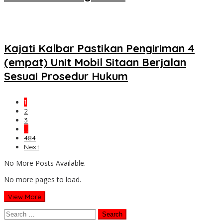
Kajati Kalbar Pastikan Pengiriman 4
(empat) Unit Mobil Sitaan Berjalan
Sesuai Prosedur Hukum
1
2
3
…
484
Next
No More Posts Available.
No more pages to load.
View More
Search
for: