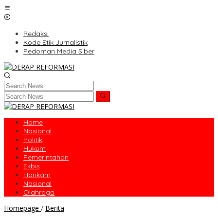
Skip
to
content
Redaksi
Kode Etik Jurnalistik
Pedoman Media Siber
Home
Nasional
Politik
Hukum
Pemerintahan
Ekbis
Hankam
Nasional
Olahraga
16
Homepage
/
Berita
Maret