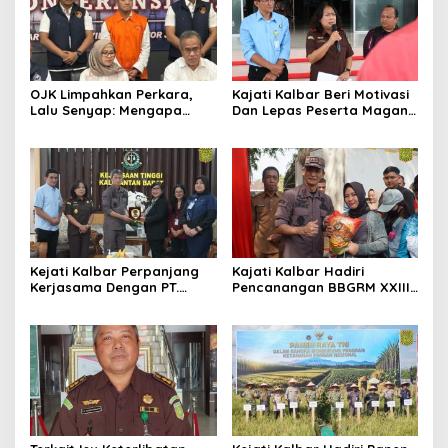
OJK Limpahkan Perkara,
Kajati Kalbar Beri Motivasi
Lalu Senyap: Mengapa
Dan Lepas Peserta Magang
Kasus Mantan Bos
FKPKBM Kalimantan Barat
Investree Nyaris Hilang
dari Pemberitaan?
Kejati Kalbar Perpanjang
Kajati Kalbar Hadiri
Kerjasama Dengan PT.
Pencanangan BBGRM XXIII,
Angkasa Pura Indonesia
HKG Ke – 54 Dan Harganas
Ke – 33 Tingkat Provinsi
Kalimantan Barat Tahun
2026