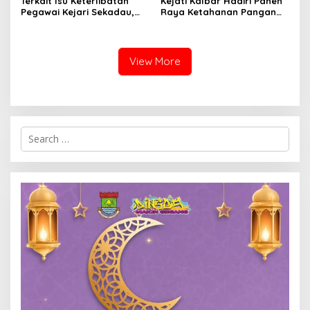
Terkait Isu Keterlibatan
Kejati Kalbar Hadiri Panen
Pegawai Kejari Sekadau,
Raya Ketahanan Pangan
Kejati Kalbar Tegaskan
TNI
Pemeriksaan Internal
Secara Obyektif
View More
Search
for: