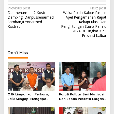
Post
Previous post
Next post
Danmenarmed 2 Kostrad
Waka Polda Kalbar Pimpin
navigation
Dampingi Danpussenarmed
Apel Pengamanan Rapat
Sambangi Yonarmed 11
Rekapitulasi Dan
Kostrad
Penghitungan Suara Pemilu
2024 Di Tingkat KPU
Provinsi Kalbar
Don't Miss
OJK Limpahkan Perkara,
Kajati Kalbar Beri Motivasi
Lalu Senyap: Mengapa
Dan Lepas Peserta Magang
Kasus Mantan Bos
FKPKBM Kalimantan Barat
Investree Nyaris Hilang
dari Pemberitaan?