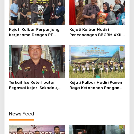
Kejati Kalbar Perpanjang
Kajati Kalbar Hadiri
Kerjasama Dengan PT.
Pencanangan BBGRM XXIII,
Angkasa Pura Indonesia
HKG Ke – 54 Dan Harganas
Ke – 33 Tingkat Provinsi
Kalimantan Barat Tahun
2026
Terkait Isu Keterlibatan
Kejati Kalbar Hadiri Panen
Pegawai Kejari Sekadau,
Raya Ketahanan Pangan
Kejati Kalbar Tegaskan
TNI
Pemeriksaan Internal
Secara Obyektif
News Feed