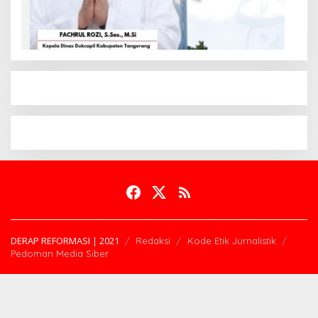
DERAP REFORMASI | 2021
Redaksi
Kode Etik Jurnalistik
Pedoman Media Siber