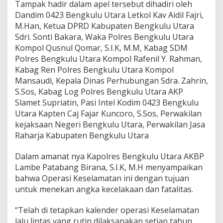
Tampak hadir dalam apel tersebut dihadiri oleh
Dandim 0423 Bengkulu Utara Letkol Kav Aidil Fajri,
M.Han, Ketua DPRD Kabupaten Bengkulu Utara
Sdri. Sonti Bakara, Waka Polres Bengkulu Utara
Kompol Qusnul Qomar, S.I.K, M.M, Kabag SDM
Polres Bengkulu Utara Kompol Rafenil Y. Rahman,
Kabag Ren Polres Bengkulu Utara Kompol
Mansaudi, Kepala Dinas Perhubungan Sdra. Zahrin,
S.Sos, Kabag Log Polres Bengkulu Utara AKP
Slamet Supriatin, Pasi Intel Kodim 0423 Bengkulu
Utara Kapten Caj Fajar Kuncoro, S.Sos, Perwakilan
kejaksaan Negeri Bengkulu Utara, Perwakilan Jasa
Raharja Kabupaten Bengkulu Utara
Dalam amanat nya Kapolres Bengkulu Utara AKBP
Lambe Patabang Birana, S.I.K, M.H menyampaikan
bahwa Operasi Keselamatan ini dengan tujuan
untuk menekan angka kecelakaan dan fatalitas.
“Telah di tetapkan kalender operasi Keselamatan
lalu lintas yang rutin dilaksanakan setiap tahun