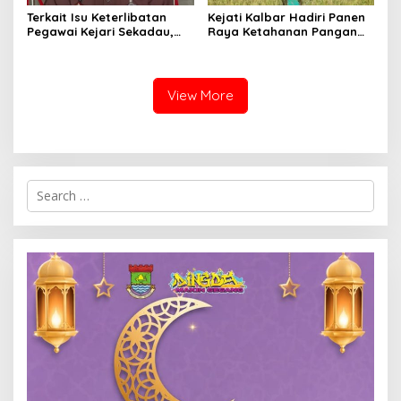
Terkait Isu Keterlibatan
Kejati Kalbar Hadiri Panen
Pegawai Kejari Sekadau,
Raya Ketahanan Pangan
Kejati Kalbar Tegaskan
TNI
Pemeriksaan Internal
Secara Obyektif
View More
Search
for: