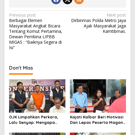
Post
Previous post
Next post
Berbagai Elemen
Dirbinmas Polda Metro Jaya
navigation
Masyarakat Angkat Bicara
Ajak Masyarakat Jaga
Tentang Komut Pertamina,
Kamtibmas.
Dewan Pembina LIPBB
MIGAS : “Baiknya Segera di
Isi”
Don't Miss
OJK Limpahkan Perkara,
Kajati Kalbar Beri Motivasi
Lalu Senyap: Mengapa
Dan Lepas Peserta Magang
Kasus Mantan Bos
FKPKBM Kalimantan Barat
Investree Nyaris Hilang