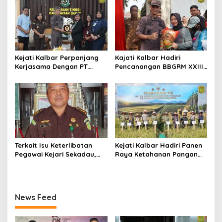
dari Pemberitaan?
Kejati Kalbar Perpanjang
Kajati Kalbar Hadiri
Kerjasama Dengan PT.
Pencanangan BBGRM XXIII,
Angkasa Pura Indonesia
HKG Ke – 54 Dan Harganas
Ke – 33 Tingkat Provinsi
Kalimantan Barat Tahun
2026
Terkait Isu Keterlibatan
Kejati Kalbar Hadiri Panen
Pegawai Kejari Sekadau,
Raya Ketahanan Pangan
Kejati Kalbar Tegaskan
TNI
Pemeriksaan Internal
Secara Obyektif
News Feed