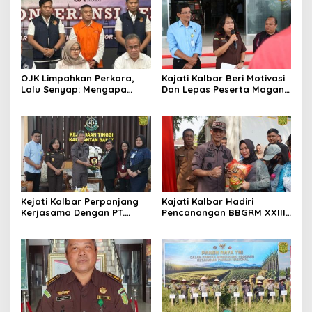
OJK Limpahkan Perkara,
Kajati Kalbar Beri Motivasi
Lalu Senyap: Mengapa
Dan Lepas Peserta Magang
Kasus Mantan Bos
FKPKBM Kalimantan Barat
Investree Nyaris Hilang
dari Pemberitaan?
Kejati Kalbar Perpanjang
Kajati Kalbar Hadiri
Kerjasama Dengan PT.
Pencanangan BBGRM XXIII,
Angkasa Pura Indonesia
HKG Ke – 54 Dan Harganas
Ke – 33 Tingkat Provinsi
Kalimantan Barat Tahun
2026