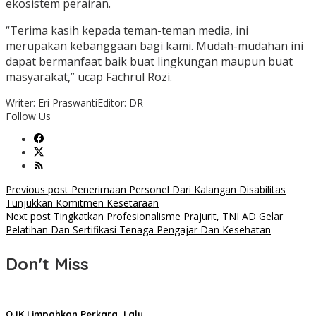
ekosistem perairan.
“Terima kasih kepada teman-teman media, ini
merupakan kebanggaan bagi kami. Mudah-mudahan ini
dapat bermanfaat baik buat lingkungan maupun buat
masyarakat,” ucap Fachrul Rozi.
Writer: Eri Praswanti
Editor: DR
Follow Us
Post
Previous post
Penerimaan Personel Dari Kalangan Disabilitas
Tunjukkan Komitmen Kesetaraan
navigation
Next post
Tingkatkan Profesionalisme Prajurit, TNI AD Gelar
Pelatihan Dan Sertifikasi Tenaga Pengajar Dan Kesehatan
Don't Miss
OJK Limpahkan Perkara, Lalu