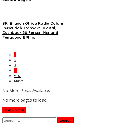
BRI Branch Office Radio Dalam
Permudah Transaksi Digital,
Cashback 30 Persen Menanti
Pengguna BRImo
1
2
3
…
507
Next
No More Posts Available.
No more pages to load.
View More
Search
for: