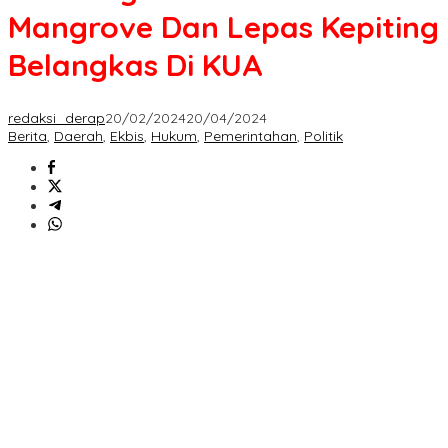
Mangrove
Mangrove Dan Lepas Kepiting
Dan
Lepas
Belangkas Di KUA
Kepiting
Belangkas
Di
KUA
redaksi_derap
20/02/2024
20/04/2024
Berita
,
Daerah
,
Ekbis
,
Hukum
,
Pemerintahan
,
Politik