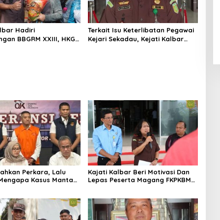
lbar Hadiri
Terkait Isu Keterlibatan Pegawai
gan BBGRM XXIII, HKG
Kejari Sekadau, Kejati Kalbar
Dan Harganas Ke – 33
Tegaskan Pemeriksaan Internal
Provinsi Kalimantan
Secara Obyektif
hun 2026
ahkan Perkara, Lalu
Kajati Kalbar Beri Motivasi Dan
 Mengapa Kasus Mantan
Lepas Peserta Magang FKPKBM
tree Nyaris Hilang dari
Kalimantan Barat
taan?