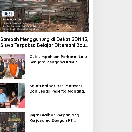
Sampah Menggunung di Dekat SDN 15,
Siswa Terpaksa Belajar Ditemani Bau
Menyengat
OJK Limpahkan Perkara, Lalu
Senyap: Mengapa Kasus
Mantan Bos Investree Nyaris
Hilang dari Pemberitaan?
Kajati Kalbar Beri Motivasi
Dan Lepas Peserta Magang
FKPKBM Kalimantan Barat
Kejati Kalbar Perpanjang
Kerjasama Dengan PT.
Angkasa Pura Indonesia