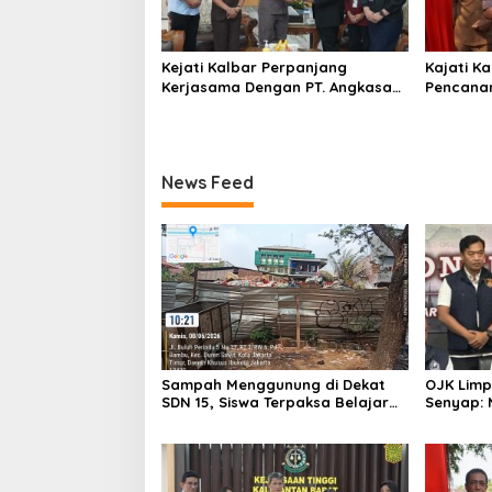
Kejati Kalbar Perpanjang
Kajati Ka
Kerjasama Dengan PT. Angkasa
Pencanan
Pura Indonesia
Ke – 54 
Tingkat 
Barat Ta
News Feed
Sampah Menggunung di Dekat
OJK Limp
SDN 15, Siswa Terpaksa Belajar
Senyap:
Ditemani Bau Menyengat
Bos Inves
Pemberi