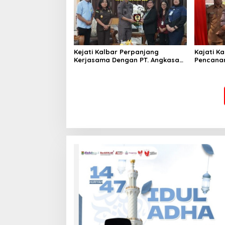
Kejati Kalbar Perpanjang
Kajati Ka
Kerjasama Dengan PT. Angkasa
Pencanan
Pura Indonesia
Ke – 54 
Tingkat 
Barat Ta