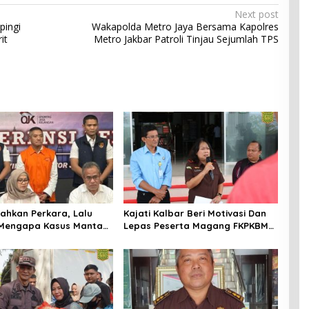
Next post
pingi
Wakapolda Metro Jaya Bersama Kapolres
it
Metro Jakbar Patroli Tinjau Sejumlah TPS
ahkan Perkara, Lalu
Kajati Kalbar Beri Motivasi Dan
 Mengapa Kasus Mantan
Lepas Peserta Magang FKPKBM
tree Nyaris Hilang dari
Kalimantan Barat
taan?