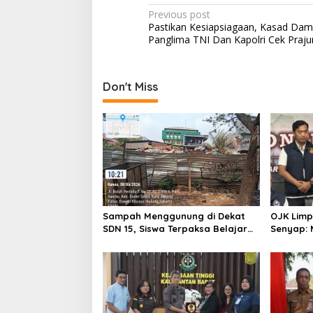
Post
Previous post
Pastikan Kesiapsiagaan, Kasad Dam
navigation
Panglima TNI Dan Kapolri Cek Prajur
Don't Miss
Sampah Menggunung di Dekat
OJK Limp
SDN 15, Siswa Terpaksa Belajar
Senyap:
Ditemani Bau Menyengat
Bos Inves
Pemberi