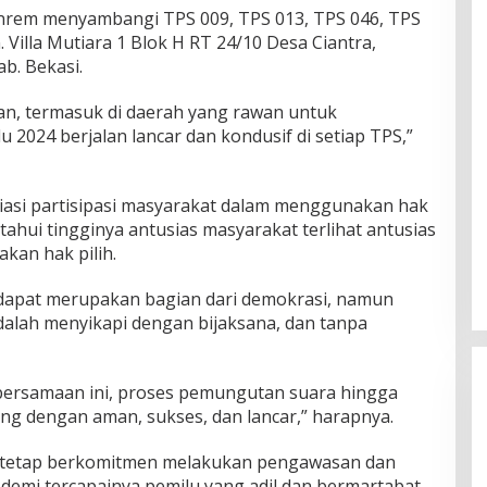
nrem menyambangi TPS 009, TPS 013, TPS 046, TPS
. Villa Mutiara 1 Blok H RT 24/10 Desa Ciantra,
b. Bekasi.
kan, termasuk di daerah yang rawan untuk
2024 berjalan lancar dan kondusif di setiap TPS,”
siasi partisipasi masyarakat dalam menggunakan hak
ketahui tingginya antusias masyarakat terlihat antusias
kan hak pilih.
dapat merupakan bagian dari demokrasi, namun
dalah menyikapi dengan bijaksana, dan tanpa
ersamaan ini, proses pemungutan suara hingga
g dengan aman, sukses, dan lancar,” harapnya.
 tetap berkomitmen melakukan pengawasan dan
mi tercapainya pemilu yang adil dan bermartabat,