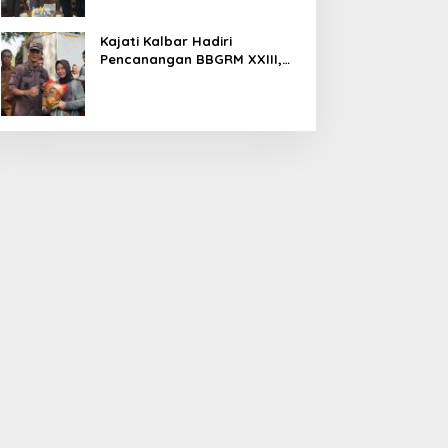
Kajati Kalbar Hadiri
Pencanangan BBGRM XXIII,
HKG Ke – 54 Dan Harganas Ke
– 33 Tingkat Provinsi
Kalimantan Barat Tahun 2026