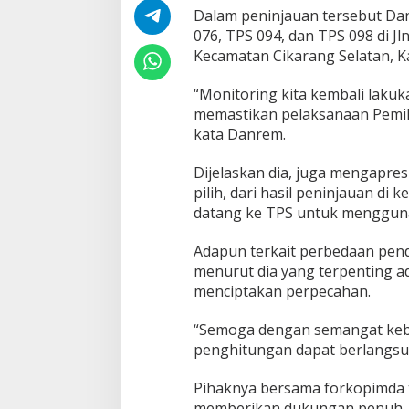
Dalam peninjauan tersebut Da
076, TPS 094, dan TPS 098 di Jln
Kecamatan Cikarang Selatan, Ka
“Monitoring kita kembali laku
memastikan pelaksanaan Pemilu 
kata Danrem.
Dijelaskan dia, juga mengapre
pilih, dari hasil peninjauan di 
datang ke TPS untuk mengguna
Adapun terkait perbedaan pen
menurut dia yang terpenting a
menciptakan perpecahan.
“Semoga dengan semangat keb
penghitungan dapat berlangsun
Pihaknya bersama forkopimda
memberikan dukungan penuh, de