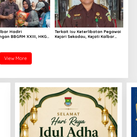
lbar Hadiri
Terkait Isu Keterlibatan Pegawai
gan BBGRM XXIII, HKG
Kejari Sekadau, Kejati Kalbar
Dan Harganas Ke – 33
Tegaskan Pemeriksaan Internal
Provinsi Kalimantan
Secara Obyektif
hun 2026
View More