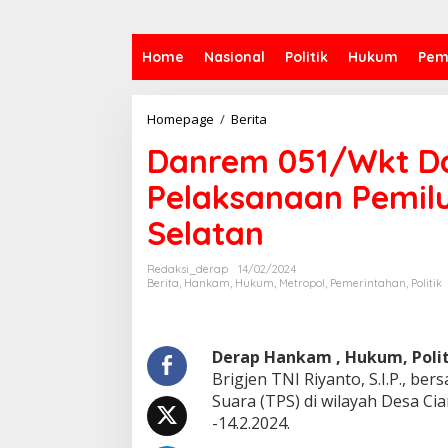
Home
Nasional
Politik
Hukum
Pem
Danrem
Homepage
/
Berita
051/Wkt
Danrem 051/Wkt Da
Dan
Forkopimda
Pelaksanaan Pemilu
Tinjau
Pelaksanaan
Selatan
Pemilu
Di
Wilayah
Redaksi_derap
14/02/2024
Cikarang
Berita
,
Hankam
,
Hukum
,
Metropol
,
Pemerintahan
,
Politik
Selatan
Derap Hankam , Hukum, Polit
Brigjen TNI Riyanto, S.I.P., 
Suara (TPS) di wilayah Desa Cia
-14.2.2024.