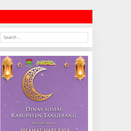
Search
for: