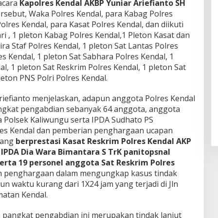
acara
Kapolres Kendal AKBP Yuniar Ariefianto SH
ersebut, Waka Polres Kendal, para Kabag Polres
olres Kendal, para Kasat Polres Kendal, dan diikuti
ri , 1 pleton Kabag Polres Kendal,1 Pleton Kasat dan
ira Staf Polres Kendal, 1 pleton Sat Lantas Polres
res Kendal, 1 pleton Sat Sabhara Polres Kendal, 1
al, 1 pleton Sat Reskrim Polres Kendal, 1 pleton Sat
eton PNS Polri Polres Kendal.
riefianto menjelaskan, adapun anggota Polres Kendal
ngkat pengabdian sebanyak 64 anggota, anggota
 Polsek Kaliwungu serta IPDA Sudhato PS
res Kendal dan pemberian penghargaan ucapan
yang
berprestasi Kasat Reskrim Polres Kendal AKP
 IPDA Dia Wara Bimantara S TrK panitopsnal
erta 19 personel anggota Sat Reskrim Polres
ih penghargaan dalam mengungkap kasus tindak
 waktu kurang dari 1X24 jam yang terjadi di Jln
matan Kendal.
 pangkat pengabdian ini merupakan tindak lanjut