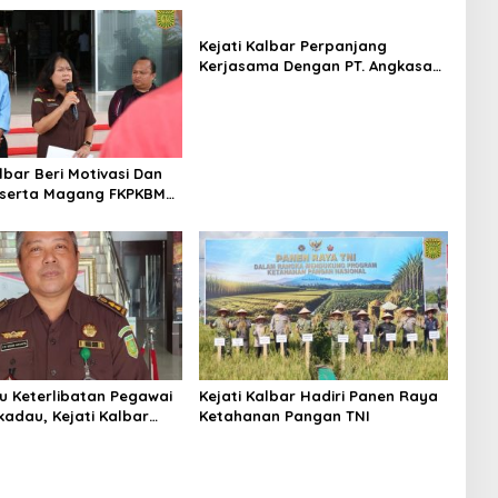
Kejati Kalbar Perpanjang
Kerjasama Dengan PT. Angkasa
Pura Indonesia
lbar Beri Motivasi Dan
eserta Magang FKPKBM
an Barat
su Keterlibatan Pegawai
Kejati Kalbar Hadiri Panen Raya
kadau, Kejati Kalbar
Ketahanan Pangan TNI
 Pemeriksaan Internal
byektif