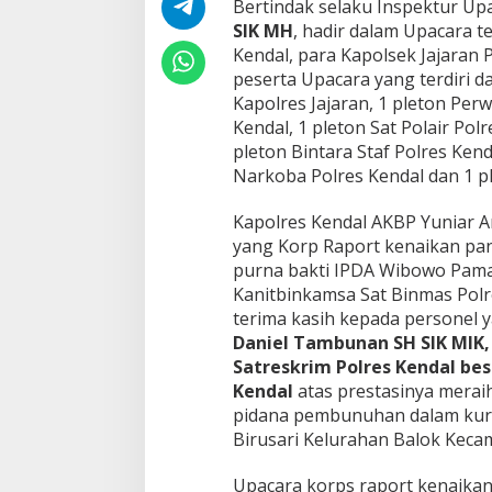
Bertindak selaku Inspektur Up
SIK MH
, hadir dalam Upacara t
Kendal, para Kapolsek Jajaran P
peserta Upacara yang terdiri da
Kapolres Jajaran, 1 pleton Perw
Kendal, 1 pleton Sat Polair Pol
pleton Bintara Staf Polres Kend
Narkoba Polres Kendal dan 1 pl
Kapolres Kendal AKBP Yuniar A
yang Korp Raport kenaikan pa
purna bakti IPDA Wibowo Pama
Kanitbinkamsa Sat Binmas Pol
terima kasih kepada personel 
Daniel Tambunan SH SIK MIK,
Satreskrim Polres Kendal bes
Kendal
atas prestasinya mera
pidana pembunuhan dalam kurun
Birusari Kelurahan Balok Keca
Upacara korps raport kenaikan