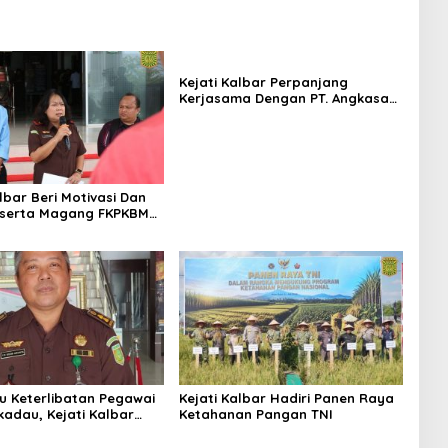
Kejati Kalbar Perpanjang
Kerjasama Dengan PT. Angkasa
Pura Indonesia
lbar Beri Motivasi Dan
eserta Magang FKPKBM
an Barat
su Keterlibatan Pegawai
Kejati Kalbar Hadiri Panen Raya
kadau, Kejati Kalbar
Ketahanan Pangan TNI
 Pemeriksaan Internal
byektif