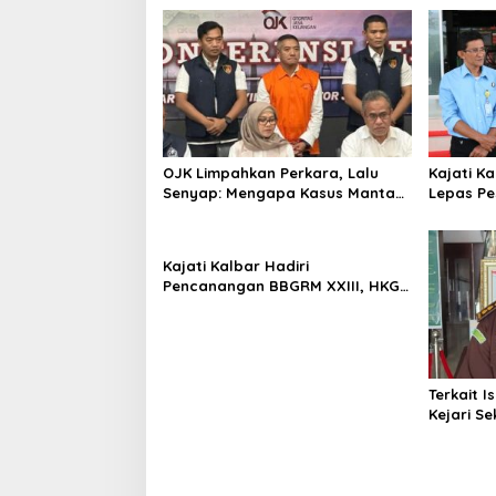
OJK Limpahkan Perkara, Lalu
Kajati Ka
Senyap: Mengapa Kasus Mantan
Lepas P
Bos Investree Nyaris Hilang dari
Kalimant
Pemberitaan?
Kajati Kalbar Hadiri
Pencanangan BBGRM XXIII, HKG
Ke – 54 Dan Harganas Ke – 33
Tingkat Provinsi Kalimantan
Barat Tahun 2026
Terkait I
Kejari Se
Tegaskan
Secara O