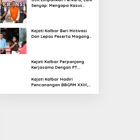
Senyap: Mengapa Kasus
Mantan Bos Investree Nyaris
Hilang dari Pemberitaan?
Kajati Kalbar Beri Motivasi
Dan Lepas Peserta Magang
FKPKBM Kalimantan Barat
Kejati Kalbar Perpanjang
Kerjasama Dengan PT.
Angkasa Pura Indonesia
Kajati Kalbar Hadiri
Pencanangan BBGRM XXIII,
HKG Ke – 54 Dan Harganas Ke
– 33 Tingkat Provinsi
Kalimantan Barat Tahun 2026