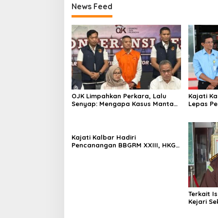
News Feed
OJK Limpahkan Perkara, Lalu
Kajati Ka
Senyap: Mengapa Kasus Mantan
Lepas P
Bos Investree Nyaris Hilang dari
Kalimant
Pemberitaan?
Kajati Kalbar Hadiri
Pencanangan BBGRM XXIII, HKG
Ke – 54 Dan Harganas Ke – 33
Tingkat Provinsi Kalimantan
Barat Tahun 2026
Terkait I
Kejari Se
Tegaskan
Secara O