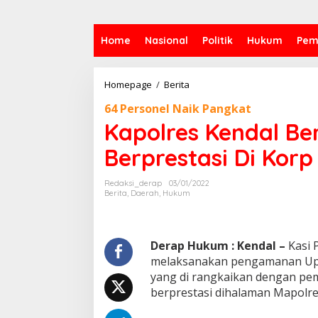
Home
Nasional
Politik
Hukum
Pem
Kapolres
Homepage
/
Berita
Kendal
64 Personel Naik Pangkat
Beri
Penghargaan
Kapolres Kendal Be
Personel
Berprestasi
Berprestasi Di Kor
Di
Korp
Redaksi_derap
03/01/2022
Raport
Berita
,
Daerah
,
Hukum
Kanikan
Pangkat
Derap Hukum : Kendal –
Kasi 
melaksanakan pengamanan Upa
yang di rangkaikan dengan pem
berprestasi dihalaman Mapolres