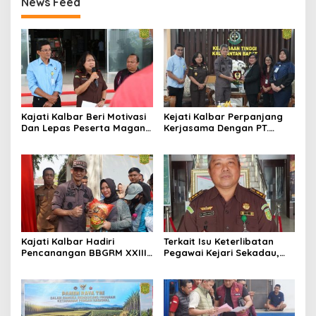
News Feed
Kajati Kalbar Beri Motivasi
Kejati Kalbar Perpanjang
Dan Lepas Peserta Magang
Kerjasama Dengan PT.
FKPKBM Kalimantan Barat
Angkasa Pura Indonesia
Kajati Kalbar Hadiri
Terkait Isu Keterlibatan
Pencanangan BBGRM XXIII,
Pegawai Kejari Sekadau,
HKG Ke – 54 Dan Harganas
Kejati Kalbar Tegaskan
Ke – 33 Tingkat Provinsi
Pemeriksaan Internal
Kalimantan Barat Tahun
Secara Obyektif
2026