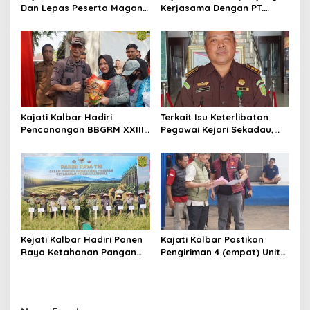
Dan Lepas Peserta Magang
Kerjasama Dengan PT.
FKPKBM Kalimantan Barat
Angkasa Pura Indonesia
Kajati Kalbar Hadiri
Terkait Isu Keterlibatan
Pencanangan BBGRM XXIII,
Pegawai Kejari Sekadau,
HKG Ke – 54 Dan Harganas
Kejati Kalbar Tegaskan
Ke – 33 Tingkat Provinsi
Pemeriksaan Internal
Kalimantan Barat Tahun
Secara Obyektif
2026
Kejati Kalbar Hadiri Panen
Kajati Kalbar Pastikan
Raya Ketahanan Pangan
Pengiriman 4 (empat) Unit
TNI
Mobil Sitaan Berjalan
Sesuai Prosedur Hukum