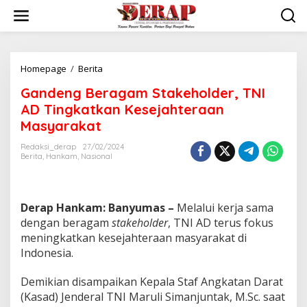
Skip
to
content
Gandeng
Homepage
/
Berita
Beragam
Gandeng Beragam Stakeholder, TNI
Stakeholder,
TNI
AD Tingkatkan Kesejahteraan
AD
Masyarakat
Tingkatkan
Kesejahteraan
Redaksi_derap
27/02/2024
Masyarakat
Berita
,
Hankam
,
Nasional
Derap Hankam: Banyumas –
Melalui kerja sama
dengan beragam
stakeholder
, TNI AD terus fokus
meningkatkan kesejahteraan masyarakat di
Indonesia.
Demikian disampaikan Kepala Staf Angkatan Darat
(Kasad) Jenderal TNI Maruli Simanjuntak, M.Sc. saat