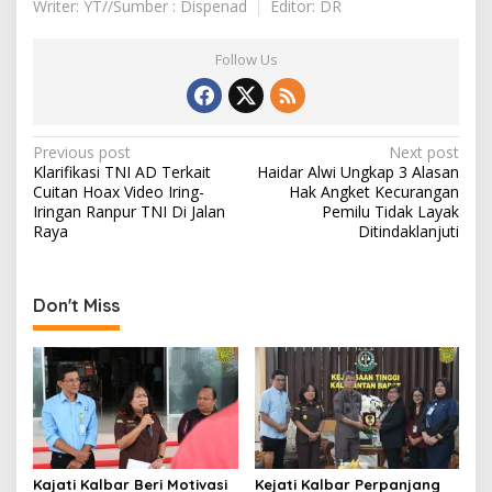
Writer: YT//Sumber : Dispenad
Editor: DR
Follow Us
Post
Previous post
Next post
Klarifikasi TNI AD Terkait
Haidar Alwi Ungkap 3 Alasan
navigation
Cuitan Hoax Video Iring-
Hak Angket Kecurangan
Iringan Ranpur TNI Di Jalan
Pemilu Tidak Layak
Raya
Ditindaklanjuti
Don't Miss
Kajati Kalbar Beri Motivasi
Kejati Kalbar Perpanjang