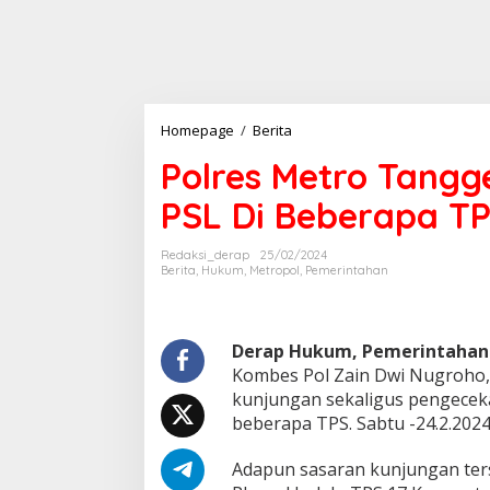
Polres
Homepage
/
Berita
Metro
Polres Metro Tangg
Tanggerang
Giat
PSL Di Beberapa T
Pengecekan
PSL
Di
Redaksi_derap
25/02/2024
Beberapa
Berita
,
Hukum
,
Metropol
,
Pemerintahan
TPS
Derap Hukum, Pemerintahan
Kombes Pol Zain Dwi Nugroho, SH
kunjungan sekaligus pengecek
beberapa TPS. Sabtu -24.2.2024
Adapun sasaran kunjungan ters