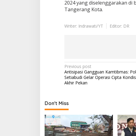
2024 yang diselenggarakan di 
Tangerang Kota.
Writer: Indrawati/YT
Editor: DR
Post
Previous post
Antisipasi Gangguan Kamtibmas: Po
navigation
Setiabudi Gelar Operasi Cipta Kondi
Akhir Pekan
Don't Miss