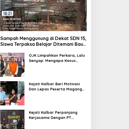
Sampah Menggunung di Dekat SDN 15,
Siswa Terpaksa Belajar Ditemani Bau
Menyengat
OJK Limpahkan Perkara, Lalu
Senyap: Mengapa Kasus
Mantan Bos Investree Nyaris
Hilang dari Pemberitaan?
Kajati Kalbar Beri Motivasi
Dan Lepas Peserta Magang
FKPKBM Kalimantan Barat
Kejati Kalbar Perpanjang
Kerjasama Dengan PT.
Angkasa Pura Indonesia