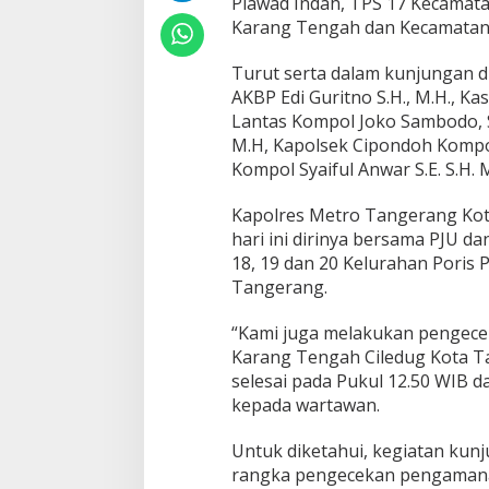
Plawad Indah, TPS 17 Kecamat
Karang Tengah dan Kecamatan
Turut serta dalam kunjungan d
AKBP Edi Guritno S.H., M.H., Ka
Lantas Kompol Joko Sambodo, S.E
M.H, Kapolsek Cipondoh Kompol
Kompol Syaiful Anwar S.E. S.H
Kapolres Metro Tangerang Kot
hari ini dirinya bersama PJU d
18, 19 dan 20 Kelurahan Poris
Tangerang.
“Kami juga melakukan pengece
Karang Tengah Ciledug Kota Ta
selesai pada Pukul 12.50 WIB d
kepada wartawan.
Untuk diketahui, kegiatan kun
rangka pengecekan pengamanan