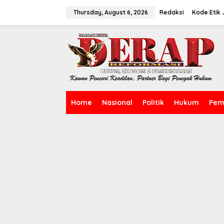
Skip
to
Thursday, August 6, 2026
Redaksi
Kode Etik J
content
Home
Nasional
Politik
Hukum
Pem