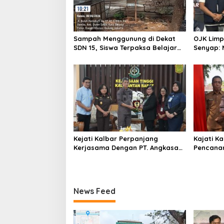
Sampah Menggunung di Dekat
OJK Limp
SDN 15, Siswa Terpaksa Belajar
Senyap:
Ditemani Bau Menyengat
Bos Inves
Pemberi
Kejati Kalbar Perpanjang
Kajati Ka
Kerjasama Dengan PT. Angkasa
Pencanan
Pura Indonesia
Ke – 54 
Tingkat 
Barat Ta
News Feed