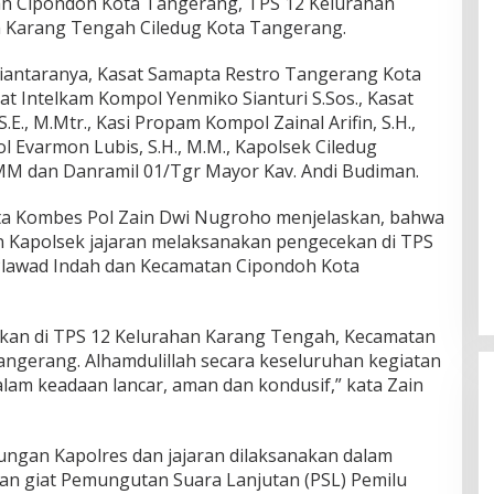
an Cipondoh Kota Tangerang, TPS 12 Kelurahan
 Karang Tengah Ciledug Kota Tangerang.
iantaranya, Kasat Samapta Restro Tangerang Kota
sat Intelkam Kompol Yenmiko Sianturi S.Sos., Kasat
., M.Mtr., Kasi Propam Kompol Zainal Arifin, S.H.,
 Evarmon Lubis, S.H., M.M., Kapolsek Ciledug
. MM dan Danramil 01/Tgr Mayor Kav. Andi Budiman.
a Kombes Pol Zain Dwi Nugroho menjelaskan, bahwa
an Kapolsek jajaran melaksanakan pengecekan di TPS
 Plawad Indah dan Kecamatan Cipondoh Kota
kan di TPS 12 Kelurahan Karang Tengah, Kecamatan
ngerang. Alhamdulillah secara keseluruhan kegiatan
alam keadaan lancar, aman dan kondusif,” kata Zain
jungan Kapolres dan jajaran dilaksanakan dalam
 giat Pemungutan Suara Lanjutan (PSL) Pemilu