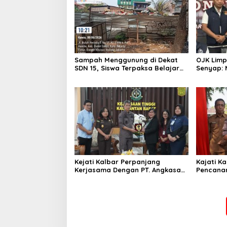
Sampah Menggunung di Dekat
OJK Limp
SDN 15, Siswa Terpaksa Belajar
Senyap:
Ditemani Bau Menyengat
Bos Inves
Pemberi
Kejati Kalbar Perpanjang
Kajati Ka
Kerjasama Dengan PT. Angkasa
Pencanan
Pura Indonesia
Ke – 54 
Tingkat 
Barat Ta