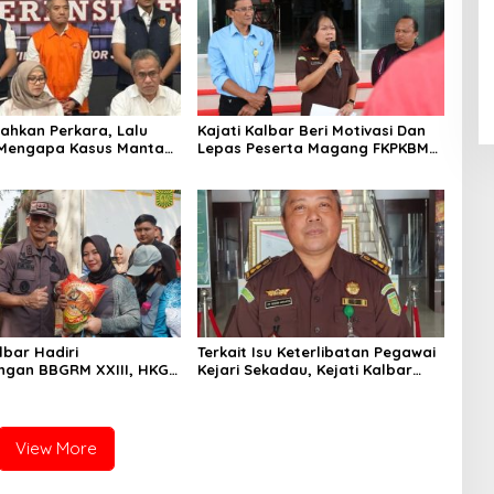
ahkan Perkara, Lalu
Kajati Kalbar Beri Motivasi Dan
 Mengapa Kasus Mantan
Lepas Peserta Magang FKPKBM
tree Nyaris Hilang dari
Kalimantan Barat
taan?
lbar Hadiri
Terkait Isu Keterlibatan Pegawai
gan BBGRM XXIII, HKG
Kejari Sekadau, Kejati Kalbar
Dan Harganas Ke – 33
Tegaskan Pemeriksaan Internal
Provinsi Kalimantan
Secara Obyektif
hun 2026
View More