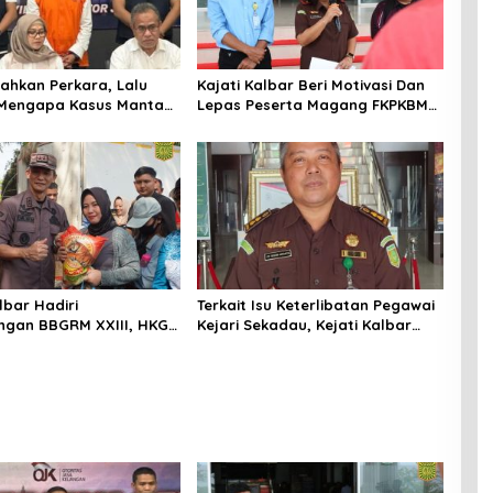
ahkan Perkara, Lalu
Kajati Kalbar Beri Motivasi Dan
 Mengapa Kasus Mantan
Lepas Peserta Magang FKPKBM
tree Nyaris Hilang dari
Kalimantan Barat
taan?
lbar Hadiri
Terkait Isu Keterlibatan Pegawai
gan BBGRM XXIII, HKG
Kejari Sekadau, Kejati Kalbar
Dan Harganas Ke – 33
Tegaskan Pemeriksaan Internal
Provinsi Kalimantan
Secara Obyektif
hun 2026