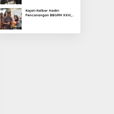
Kajati Kalbar Hadiri
Pencanangan BBGRM XXIII,
HKG Ke – 54 Dan Harganas Ke
– 33 Tingkat Provinsi
Kalimantan Barat Tahun 2026