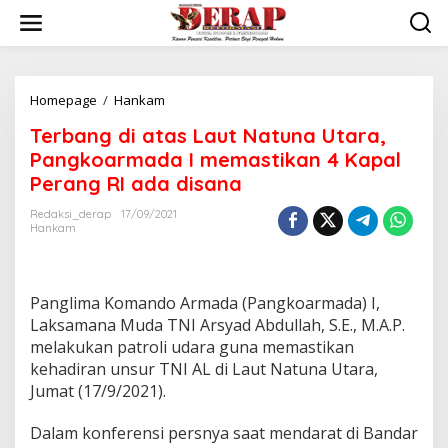
Skip
to
content
Terbang
Homepage
/
Hankam
di
Terbang di atas Laut Natuna Utara,
atas
Laut
Pangkoarmada I memastikan 4 Kapal
Natuna
Perang RI ada disana
Utara,
Pangkoarmada
Redaksi_derap
17/09/2021
I
Hankam
memastikan
4
Kapal
Perang
Panglima Komando Armada (Pangkoarmada) I,
RI
Laksamana Muda TNI Arsyad Abdullah, S.E., M.A.P.
ada
melakukan patroli udara guna memastikan
disana
kehadiran unsur TNI AL di Laut Natuna Utara,
Jumat (17/9/2021).
Dalam konferensi persnya saat mendarat di Bandar