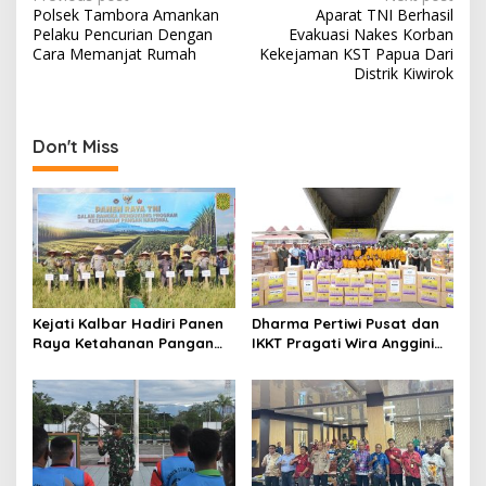
Polsek Tambora Amankan
Aparat TNI Berhasil
navigation
Pelaku Pencurian Dengan
Evakuasi Nakes Korban
Cara Memanjat Rumah
Kekejaman KST Papua Dari
Distrik Kiwirok
Don't Miss
Kejati Kalbar Hadiri Panen
Dharma Pertiwi Pusat dan
Raya Ketahanan Pangan
IKKT Pragati Wira Anggini
TNI
Pusat Kirim Bantuan Sosial
Untuk Masyarakat
Terdampak Bencana di
Sumatera