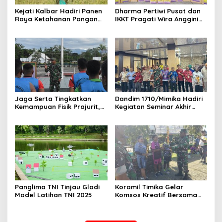
Kejati Kalbar Hadiri Panen
Dharma Pertiwi Pusat dan
Raya Ketahanan Pangan
IKKT Pragati Wira Anggini
TNI
Pusat Kirim Bantuan Sosial
Untuk Masyarakat
Terdampak Bencana di
Sumatera
Jaga Serta Tingkatkan
Dandim 1710/Mimika Hadiri
Kemampuan Fisik Prajurit,
Kegiatan Seminar Akhir
Kodim 1710/Mimika Gelar
Studi Kelayakan
Tes Kesegaran Jasmani
Pembentukan Daerah
Periodik II
Otonomi Baru (DOB)
Panglima TNI Tinjau Gladi
Koramil Timika Gelar
Model Latihan TNI 2025
Komsos Kreatif Bersama
Warga Lewat Lomba Bola
Voli