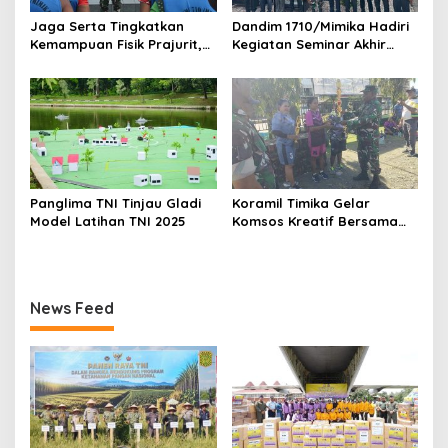
Jaga Serta Tingkatkan
Dandim 1710/Mimika Hadiri
Kemampuan Fisik Prajurit,
Kegiatan Seminar Akhir
Kodim 1710/Mimika Gelar
Studi Kelayakan
Tes Kesegaran Jasmani
Pembentukan Daerah
Periodik II
Otonomi Baru (DOB)
Panglima TNI Tinjau Gladi
Koramil Timika Gelar
Model Latihan TNI 2025
Komsos Kreatif Bersama
Warga Lewat Lomba Bola
Voli
News Feed