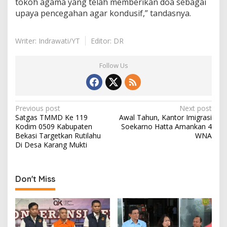
tokoh agama yang telah memberikan doa sebagai
upaya pencegahan agar kondusif,” tandasnya.
Writer: Indrawati/YT
Editor: DR
Follow Us
Post
Previous post
Next post
Satgas TMMD Ke 119
Awal Tahun, Kantor Imigrasi
navigation
Kodim 0509 Kabupaten
Soekarno Hatta Amankan 4
Bekasi Targetkan Rutilahu
WNA
Di Desa Karang Mukti
Don't Miss