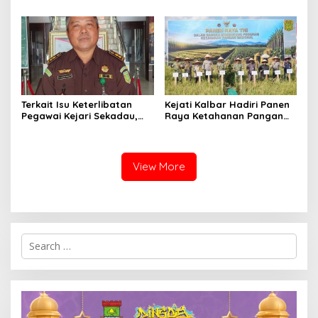
Angkasa Pura Indonesia
HKG Ke – 54 Dan Harganas
Ke – 33 Tingkat Provinsi
Kalimantan Barat Tahun
2026
Terkait Isu Keterlibatan
Kejati Kalbar Hadiri Panen
Pegawai Kejari Sekadau,
Raya Ketahanan Pangan
Kejati Kalbar Tegaskan
TNI
Pemeriksaan Internal
Secara Obyektif
View More
Search
for: