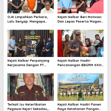
OJK Limpahkan Perkara,
Kajati Kalbar Beri Motivasi
Lalu Senyap: Mengapa
Dan Lepas Peserta Magang
Kasus Mantan Bos
FKPKBM Kalimantan Barat
Investree Nyaris Hilang
dari Pemberitaan?
Kejati Kalbar Perpanjang
Kajati Kalbar Hadiri
Kerjasama Dengan PT.
Pencanangan BBGRM XXIII,
Angkasa Pura Indonesia
HKG Ke – 54 Dan Harganas
Ke – 33 Tingkat Provinsi
Kalimantan Barat Tahun
2026
Terkait Isu Keterlibatan
Kejati Kalbar Hadiri Panen
Pegawai Kejari Sekadau,
Raya Ketahanan Pangan