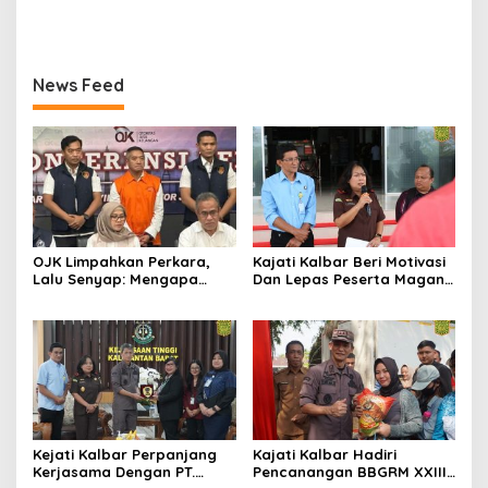
Kejati Kalbar Tegaskan
TNI
Pemeriksaan Internal
Secara Obyektif
News Feed
OJK Limpahkan Perkara,
Kajati Kalbar Beri Motivasi
Lalu Senyap: Mengapa
Dan Lepas Peserta Magang
Kasus Mantan Bos
FKPKBM Kalimantan Barat
Investree Nyaris Hilang
dari Pemberitaan?
Kejati Kalbar Perpanjang
Kajati Kalbar Hadiri
Kerjasama Dengan PT.
Pencanangan BBGRM XXIII,