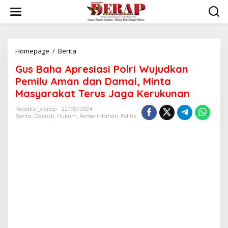
Skip
to
content
Gus
Homepage
/
Berita
Baha
Gus Baha Apresiasi Polri Wujudkan
Apresiasi
Polri
Pemilu Aman dan Damai, Minta
Wujudkan
Masyarakat Terus Jaga Kerukunan
Pemilu
Aman
Redaksi_derap
22/02/2024
dan
Berita
,
Daerah
,
Hukum
,
Pemerintahan
,
Politik
Damai,
Minta
Masyarakat
Terus
Jaga
Kerukunan