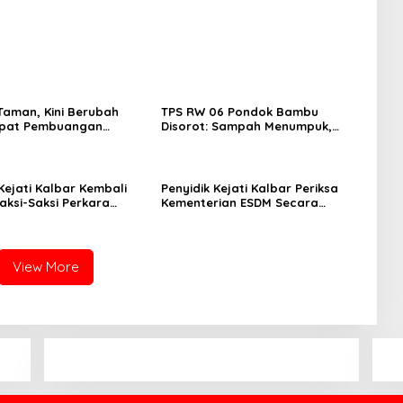
Tambang Bauksit Kalbar
Taman, Kini Berubah
TPS RW 06 Pondok Bambu
mpat Pembuangan
Disorot: Sampah Menumpuk,
Warga Keluhkan Pengelolaan
Kejati Kalbar Kembali
Penyidik Kejati Kalbar Periksa
aksi-Saksi Perkara
Kementerian ESDM Secara
Dari Kementerian ESDM
Marathon Terkait Tata Kelola
Tambang Bauksit Kalbar
View More