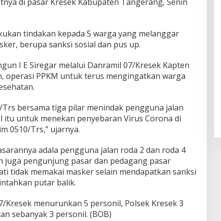
tnya di pasar Kresek Kabupaten Tangerang, Senin
ukan tindakan kepada 5 warga yang melanggar
er, berupa sanksi sosial dan pus up.
gun I E Siregar melalui Danramil 07/Kresek Kapten
an, operasi PPKM untuk terus mengingatkan warga
esehatan.
/Trs bersama tiga pilar menindak pengguna jalan
l itu untuk menekan penyebaran Virus Corona di
m 0510/Trs,” ujarnya.
sarannya adala pengguna jalan roda 2 dan roda 4
n juga pengunjung pasar dan pedagang pasar
pati tidak memakai masker selain mendapatkan sanksi
intahkan putar balik.
/Kresek menurunkan 5 personil, Polsek Kresek 3
an sebanyak 3 personil. (BOB)