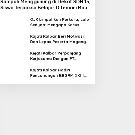
Sampah Menggunung di Dekat SDN 15,
Siswa Terpaksa Belajar Ditemani Bau
Menyengat
OJK Limpahkan Perkara, Lalu
Senyap: Mengapa Kasus
Mantan Bos Investree Nyaris
Hilang dari Pemberitaan?
Kajati Kalbar Beri Motivasi
Dan Lepas Peserta Magang
FKPKBM Kalimantan Barat
Kejati Kalbar Perpanjang
Kerjasama Dengan PT.
Angkasa Pura Indonesia
Kajati Kalbar Hadiri
Pencanangan BBGRM XXIII,
HKG Ke – 54 Dan Harganas Ke
– 33 Tingkat Provinsi
Kalimantan Barat Tahun 2026