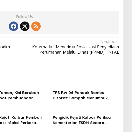
Follow Us
Next post
Kodim
Koarmada I Menerima Sosialisasi Penyediaan
Perumahan Melalui Dinas (PPMD) TNI AL
Taman, Kini Berubah
TPS RW 06 Pondok Bambu
mpat Pembuangan
Disorot: Sampah Menumpuk,
Warga Keluhkan Pengelolaan
Kejati Kalbar Kembali
Penyidik Kejati Kalbar Periksa
aksi-Saksi Perkara
Kementerian ESDM Secara
Dari Kementerian ESDM
Marathon Terkait Tata Kelola