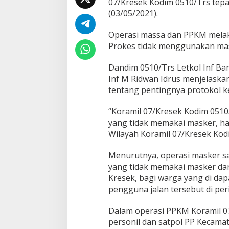
07/Kresek Kodim 0510/Trs tepa
(03/05/2021).
Operasi massa dan PPKM melak
Prokes tidak menggunakan mask
Dandim 0510/Trs Letkol Inf Ban
Inf M Ridwan Idrus menjelask
tentang pentingnya protokol k
“Koramil 07/Kresek Kodim 0510
yang tidak memakai masker, ha
Wilayah Koramil 07/Kresek Kodi
Menurutnya, operasi masker sa
yang tidak memakai masker da
Kresek, bagi warga yang di da
pengguna jalan tersebut di per
Dalam operasi PPKM Koramil 07
personil dan satpol PP Kecamat