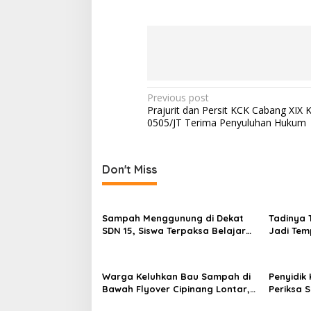
Post
Previous post
Prajurit dan Persit KCK Cabang XIX 
navigation
0505/JT Terima Penyuluhan Hukum
Don't Miss
Sampah Menggunung di Dekat
Tadinya 
SDN 15, Siswa Terpaksa Belajar
Jadi Te
Ditemani Bau Menyengat
Sampah
Warga Keluhkan Bau Sampah di
Penyidik 
Bawah Flyover Cipinang Lontar,
Periksa S
Harap Perhatian Wali Kota
Bauksit 