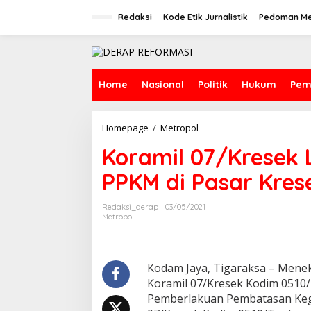
Skip
to
Redaksi
Kode Etik Jurnalistik
Pedoman Me
content
Home
Nasional
Politik
Hukum
Pem
Koramil
Homepage
/
Metropol
07/Kresek
Koramil 07/Kresek
Lakukan
Operasi
PPKM di Pasar Kres
Massa
PPKM
di
Redaksi_derap
03/05/2021
Pasar
Metropol
Kresek
Kodam Jaya, Tigaraksa – Mene
Koramil 07/Kresek Kodim 0510/
Pemberlakuan Pembatasan Kegi