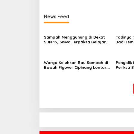
Jakarta Timur
News Feed
Sampah Menggunung di Dekat
Tadinya 
SDN 15, Siswa Terpaksa Belajar
Jadi Te
Ditemani Bau Menyengat
Sampah
Warga Keluhkan Bau Sampah di
Penyidik 
Bawah Flyover Cipinang Lontar,
Periksa S
Harap Perhatian Wali Kota
Bauksit 
Jakarta Timur