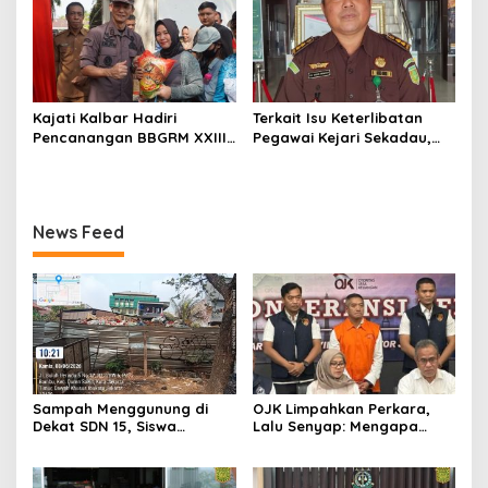
Kajati Kalbar Hadiri
Terkait Isu Keterlibatan
Pencanangan BBGRM XXIII,
Pegawai Kejari Sekadau,
HKG Ke – 54 Dan Harganas
Kejati Kalbar Tegaskan
Ke – 33 Tingkat Provinsi
Pemeriksaan Internal
Kalimantan Barat Tahun
Secara Obyektif
2026
News Feed
Sampah Menggunung di
OJK Limpahkan Perkara,
Dekat SDN 15, Siswa
Lalu Senyap: Mengapa
Terpaksa Belajar Ditemani
Kasus Mantan Bos
Bau Menyengat
Investree Nyaris Hilang
dari Pemberitaan?