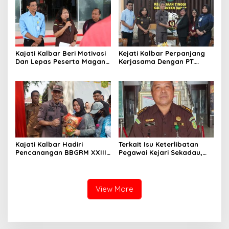
Kajati Kalbar Beri Motivasi
Kejati Kalbar Perpanjang
Dan Lepas Peserta Magang
Kerjasama Dengan PT.
FKPKBM Kalimantan Barat
Angkasa Pura Indonesia
Kajati Kalbar Hadiri
Terkait Isu Keterlibatan
Pencanangan BBGRM XXIII,
Pegawai Kejari Sekadau,
HKG Ke – 54 Dan Harganas
Kejati Kalbar Tegaskan
Ke – 33 Tingkat Provinsi
Pemeriksaan Internal
Kalimantan Barat Tahun
Secara Obyektif
2026
View More