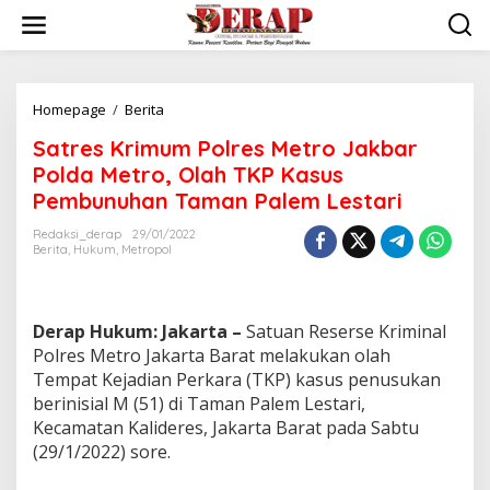
Skip
to
content
Satres
Homepage
/
Berita
Krimum
Satres Krimum Polres Metro Jakbar
Polres
Metro
Polda Metro, Olah TKP Kasus
Jakbar
Pembunuhan Taman Palem Lestari
Polda
Metro,
Redaksi_derap
29/01/2022
Olah
Berita
,
Hukum
,
Metropol
TKP
Kasus
Pembunuhan
Taman
Derap Hukum: Jakarta –
Satuan Reserse Kriminal
Palem
Polres Metro Jakarta Barat melakukan olah
Lestari
Tempat Kejadian Perkara (TKP) kasus penusukan
berinisial M (51) di Taman Palem Lestari,
Kecamatan Kalideres, Jakarta Barat pada Sabtu
(29/1/2022) sore.