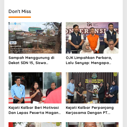
Don't Miss
Sampah Menggunung di
OJK Limpahkan Perkara,
Dekat SDN 15, Siswa
Lalu Senyap: Mengapa
Terpaksa Belajar Ditemani
Kasus Mantan Bos
Bau Menyengat
Investree Nyaris Hilang
dari Pemberitaan?
Kajati Kalbar Beri Motivasi
Kejati Kalbar Perpanjang
Dan Lepas Peserta Magang
Kerjasama Dengan PT.
FKPKBM Kalimantan Barat
Angkasa Pura Indonesia