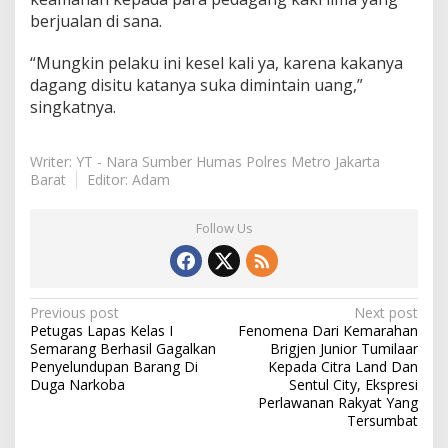
berjualan di sana.
“Mungkin pelaku ini kesel kali ya, karena kakanya
dagang disitu katanya suka dimintain uang,”
singkatnya.
Writer: YT - Nara Sumber Humas Polres Metro Jakarta
Barat
Editor: Adam
Follow Us
Post
Previous post
Next post
Petugas Lapas Kelas I
Fenomena Dari Kemarahan
navigation
Semarang Berhasil Gagalkan
Brigjen Junior Tumilaar
Penyelundupan Barang Di
Kepada Citra Land Dan
Duga Narkoba
Sentul City, Ekspresi
Perlawanan Rakyat Yang
Tersumbat